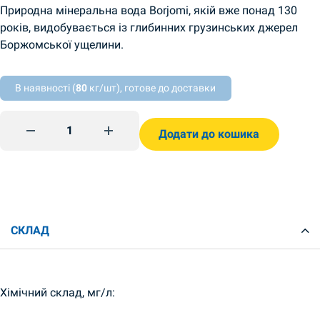
Природна мінеральна вода Borjomi, якій вже понад 130
років, видобувається із глибинних грузинських джерел
Боржомської ущелини.
В наявності (
80
кг/шт), готове до доставки
Вода Боржомі 0,5л скляна пляшка quantity
Додати до кошика
СКЛАД
Хімічний склад, мг/л: