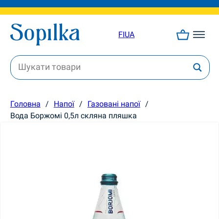
FI
UA
Головна
/
Напої
/
Газовані напої
/
Вода Боржомі 0,5л скляна пляшка