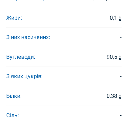
Жири:
0,1 g
З них насичених:
-
Вуглеводи:
90,5 g
З яких цукрів:
-
Білки:
0,38 g
Сіль:
-