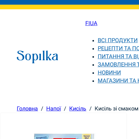
FI
UA
ВСІ ПРОДУКТИ
РЕЦЕПТИ ТА П
ПИТАННЯ ТА ВІ
ЗАМОВЛЕННЯ 
НОВИНИ
МАГАЗИНИ ТА
Головна
/
Напої
/
Кисіль
/
Кисіль зі смаком