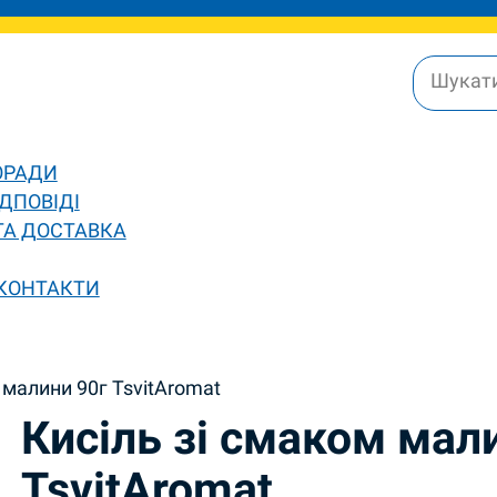
ОРАДИ
ДПОВІДІ
ТА ДОСТАВКА
 КОНТАКТИ
 малини 90г TsvitAromat
Кисіль зі смаком мал
TsvitAromat