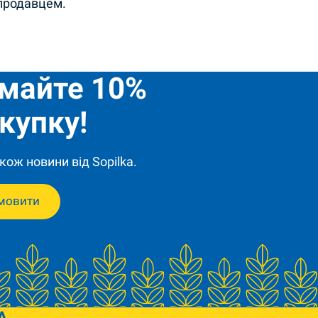
 продавцем.
имайте 10%
купку!
кож новини від Sopilka.
мовити
A