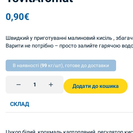
0,90
€
Швидкий у приготуванні малиновий кисіль , збагач
Варити не потрібно – просто залийте гарячою вод
В наявності (
99
кг/шт), готове до доставки
Кисіль зі смаком малини 90г TsvitAromat quantit
Додати до кошика
СКЛАД
Цукор білий, крохмаль картопляний, регулятор ки