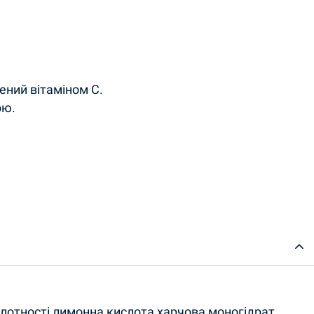
ений вітаміном С.
ою.
y
слотностi лимонна кислота харчова моногідрат,