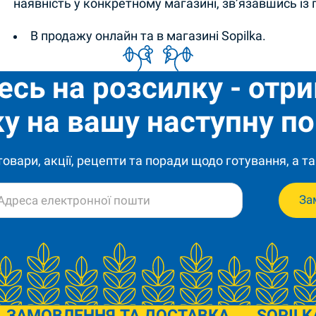
наявність у конкретному магазині, зв’язавшись із
В продажу онлайн та в магазині Sopilka.
есь на розсилку - отр
у на вашу наступну по
 товари, акції, рецепти та поради щодо готування, а та
За
ЗАМОВЛЕННЯ ТА ДОСТАВКА
SOPILK