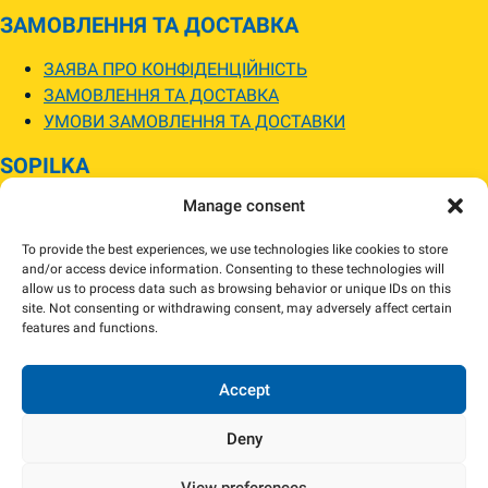
ЗАМОВЛЕННЯ ТА ДОСТАВКА
ЗАЯВА ПРО КОНФІДЕНЦІЙНІСТЬ
ЗАМОВЛЕННЯ ТА ДОСТАВКА
УМОВИ ЗАМОВЛЕННЯ ТА ДОСТАВКИ
SOPILKA
Manage consent
МАГАЗИНИ SOPILKA
ПИТАННЯ ТА ВІДПОВІДІ
To provide the best experiences, we use technologies like cookies to store
НОВИНИ
and/or access device information. Consenting to these technologies will
allow us to process data such as browsing behavior or unique IDs on this
site. Not consenting or withdrawing consent, may adversely affect certain
Зображення товарів на вебсайті можуть відрізнятися від їхнього
features and functions.
фактичного вигляду.
Наявність товарів може відрізнятися від зазначеної в інтернет-магазині.
За потреби ми зв’яжемося та погодимо заміну.
Accept
Deny
View preferences