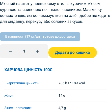
М’ясний паштет у польському стилі з курячим м’ясом,
курячою та свинячою печінкою і часником. Має м’яку
консистенцію, легко намазується на хліб і добре підходить
для сніданку, перекусу або солоних закусок.
В наявності (
17
кг/шт), готове до доставки
Курячий паштет з часником 131г Profi quantity
Додати до кошика
ХАРЧОВА ЦІННІСТЬ 100G
Енергетична цінність:
786 kJ / 189 kcal
Жири:
14 g
З них насичених:
4,7 g