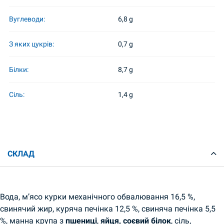
Вуглеводи:
6,8 g
З яких цукрів:
0,7 g
Білки:
8,7 g
Сіль:
1,4 g
СКЛАД
Вода, м’ясо курки механічного обвалювання 16,5 %,
свинячий жир, куряча печінка 12,5 %, свиняча печінка 5,5
%, манна крупа з
пшениці
,
яйця, соєвий білок
, сіль,