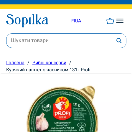
FI
UA
Головна
/
Рибні консерви
/
Курячий паштет з часником 131г Profi