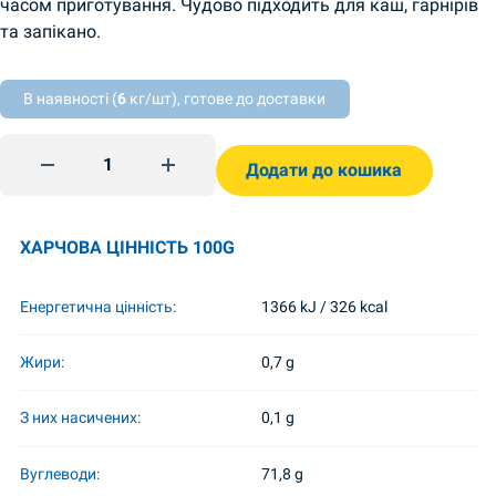
часом приготування. Чудово підходить для каш, гарнірів
та запікано.
В наявності (
6
кг/шт), готове до доставки
Крупа пшенична 900г Ekop quantity
Додати до кошика
ХАРЧОВА ЦІННІСТЬ 100G
Енергетична цінність:
1366 kJ / 326 kcal
Жири:
0,7 g
З них насичених:
0,1 g
Вуглеводи:
71,8 g