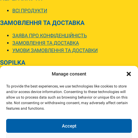
ВСІ ПРОДУКТИ
ЗАМОВЛЕННЯ ТА ДОСТАВКА
ЗАЯВА ПРО КОНФІДЕНЦІЙНІСТЬ
ЗАМОВЛЕННЯ ТА ДОСТАВКА
УМОВИ ЗАМОВЛЕННЯ ТА ДОСТАВКИ
SOPILKA
Manage consent
МАГАЗИНИ SOPILKA
ПИТАННЯ ТА ВІДПОВІДІ
To provide the best experiences, we use technologies like cookies to store
НОВИНИ
and/or access device information. Consenting to these technologies will
allow us to process data such as browsing behavior or unique IDs on this
site. Not consenting or withdrawing consent, may adversely affect certain
Зображення товарів на вебсайті можуть відрізнятися від їхнього
features and functions.
фактичного вигляду.
Наявність товарів може відрізнятися від зазначеної в інтернет-магазині.
За потреби ми зв’яжемося та погодимо заміну.
Accept