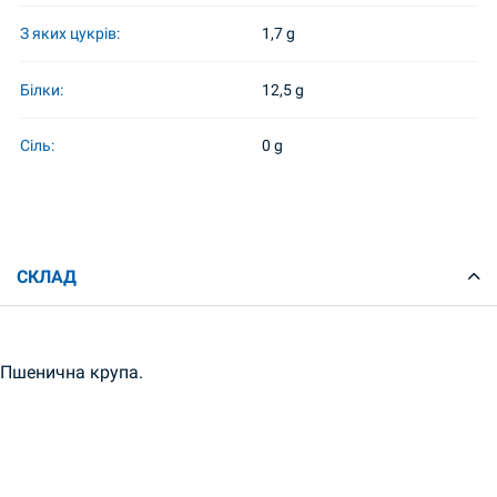
З яких цукрів:
1,7 g
Білки:
12,5 g
Сіль:
0 g
СКЛАД
Пшенична крупа.