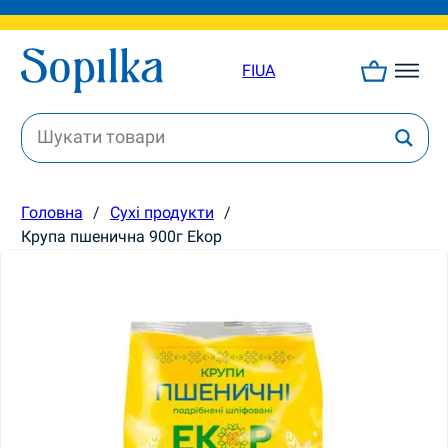
FI
UA
Головна
/
Сухі продукти
/
Крупа пшенична 900г Ekop