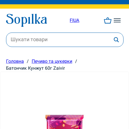
FI
UA
Головна
/
Печиво та цукерки
/
Батончик Кунжут 60г Zaivir