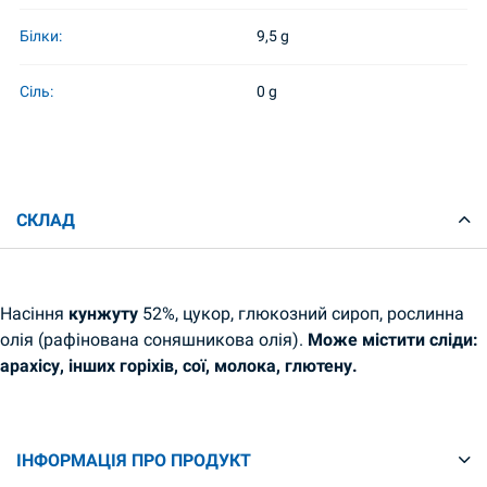
Білки:
9,5 g
Сіль:
0 g
СКЛАД
Насіння
кунжуту
52%, цукор, глюкозний сироп, рослинна
олія (рафінована соняшникова олія).
Може містити сліди:
арахісу, інших горіхів, сої, молока, глютену.
ІНФОРМАЦІЯ ПРО ПРОДУКТ