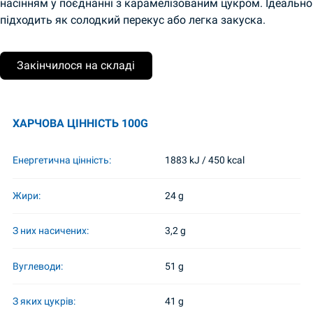
насінням у поєднанні з карамелізованим цукром. Ідеально
підходить як солодкий перекус або легка закуска.
Закінчилося на складі
ХАРЧОВА ЦІННІСТЬ 100G
Енергетична цінність:
1883 kJ / 450 kcal
Жири:
24 g
З них насичених:
3,2 g
Вуглеводи:
51 g
З яких цукрів:
41 g