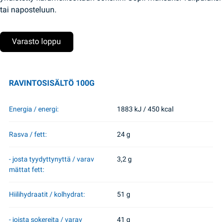
tai naposteluun.
Varasto loppu
RAVINTOSISÄLTÖ 100G
Energia / energi:
1883 kJ / 450 kcal
Rasva / fett:
24 g
- josta tyydyttynyttä / varav
3,2 g
mättat fett:
Hiilihydraatit / kolhydrat:
51 g
- joista sokereita / varav
41 g