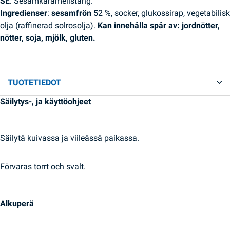
SE
: Sesamkaramellstång.
Ingredienser
:
sesamfrön
52 %, socker, glukossirap, vegetabilisk
olja (raffinerad solrosolja).
Kan innehålla spår av: jordnötter,
nötter, soja, mjölk, gluten.
TUOTETIEDOT
Säilytys-, ja käyttöohjeet
Säilytä kuivassa ja viileässä paikassa.
Förvaras torrt och svalt.
Alkuperä