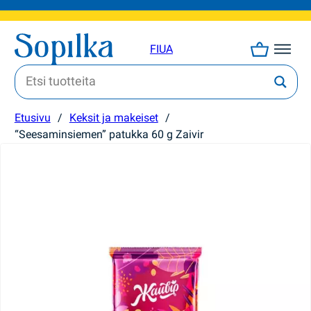
FI
UA
Etusivu
/
Keksit ja makeiset
/
“Seesaminsiemen” patukka 60 g Zaivir