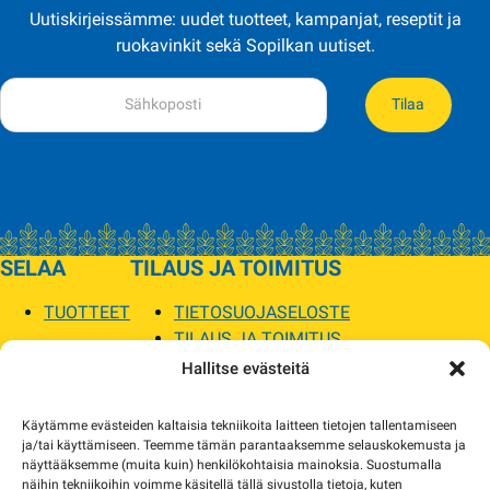
Uutiskirjeissämme: uudet tuotteet, kampanjat, reseptit ja
ruokavinkit sekä Sopilkan uutiset.
Tilaa
SELAA
TILAUS JA TOIMITUS
TUOTTEET
TIETOSUOJASELOSTE
TILAUS JA TOIMITUS
TOIMITUSEHDOT
Hallitse evästeitä
SOPILKA
Käytämme evästeiden kaltaisia tekniikoita laitteen tietojen tallentamiseen
ja/tai käyttämiseen. Teemme tämän parantaaksemme selauskokemusta ja
MYYMÄLÄT JA YHTEYSTIEDOT
näyttääksemme (muita kuin) henkilökohtaisia mainoksia. Suostumalla
USEIN KYSYTYT
näihin tekniikoihin voimme käsitellä tällä sivustolla tietoja, kuten