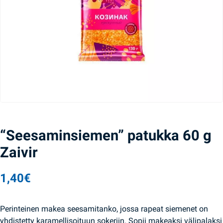
“Seesaminsiemen” patukka 60 g
Zaivir
1,40
€
Perinteinen makea seesamitanko, jossa rapeat siemenet on
yhdistetty karamellisoituun sokeriin. Sopii makeaksi välipalaksi