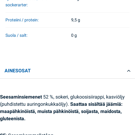
sockerarter:
Proteiini / protein:
9,5 g
Suola / salt:
0 g
AINESOSAT
Seesaminsiemenet
52 %, sokeri, glukoosisiirappi, kasviöljy
(puhdistettu auringonkukkaöljy).
Saattaa sisältää jäämiä:
maapähkinöistä, muista pähkinöistä, soijasta, maidosta,
gluteenista.