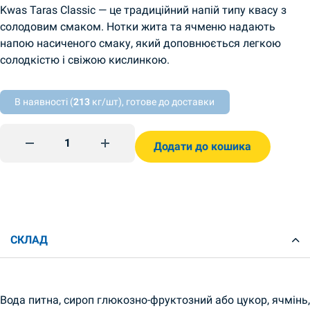
Kwas Taras Classic — це традиційний напій типу квасу з
солодовим смаком. Нотки жита та ячменю надають
напою насиченого смаку, який доповнюється легкою
солодкістю і свіжою кислинкою.
В наявності (
213
кг/шт), готове до доставки
Квас Тарас Хлебный 0,5л Kwas Taras quantity
Додати до кошика
СКЛАД
Вода питна, сироп глюкозно-фруктозний або цукор, ячмінь,