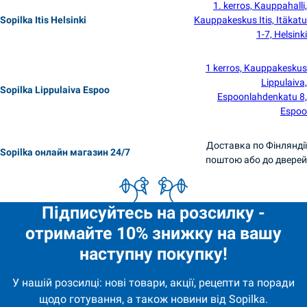
1. kerros, Kauppahalli,
Sopilka Itis Helsinki
Kauppakeskus Itis, Itäkatu
1-7, Helsinki
1 kerros, Kauppakeskus
Lippulaiva,
Sopilka Lippulaiva Espoo
Espoonlahdenkatu 8,
Espoo
Доставка по Фінляндії
Sopilka онлайн магазин 24/7
поштою або до дверей
Підписуйтесь на розсилку -
отримайте 10% знижку на вашу
наступну покупку!
У нашій розсилці: нові товари, акції, рецепти та поради
щодо готування, а також новини від Sopilka.