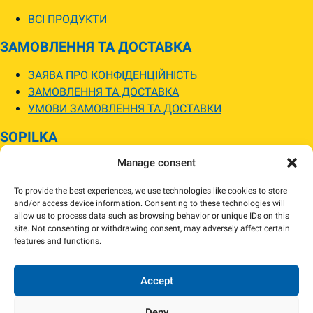
ВСІ ПРОДУКТИ
ЗАМОВЛЕННЯ ТА ДОСТАВКА
ЗАЯВА ПРО КОНФІДЕНЦІЙНІСТЬ
ЗАМОВЛЕННЯ ТА ДОСТАВКА
УМОВИ ЗАМОВЛЕННЯ ТА ДОСТАВКИ
SOPILKA
Manage consent
МАГАЗИНИ SOPILKA
ПИТАННЯ ТА ВІДПОВІДІ
To provide the best experiences, we use technologies like cookies to store
НОВИНИ
and/or access device information. Consenting to these technologies will
allow us to process data such as browsing behavior or unique IDs on this
site. Not consenting or withdrawing consent, may adversely affect certain
Зображення товарів на вебсайті можуть відрізнятися від їхнього
features and functions.
фактичного вигляду.
Наявність товарів може відрізнятися від зазначеної в інтернет-магазині.
За потреби ми зв’яжемося та погодимо заміну.
Accept
Deny