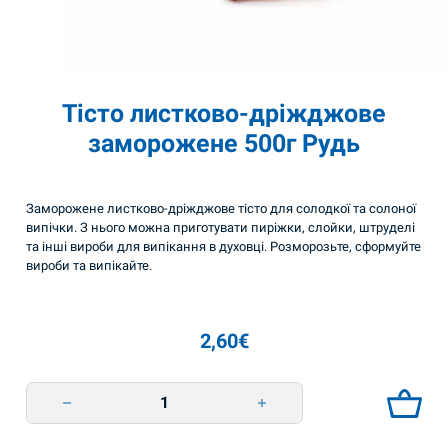
Тісто листково-дріжджове
заморожене 500г Рудь
Заморожене листково-дріжджове тісто для солодкої та солоної
випічки. З нього можна приготувати пиріжки, слойки, штруделі
та інші вироби для випікання в духовці. Розморозьте, сформуйте
вироби та випікайте.
2,60
€
Тісто листково-дріжджове заморожене 500г Рудь quantity