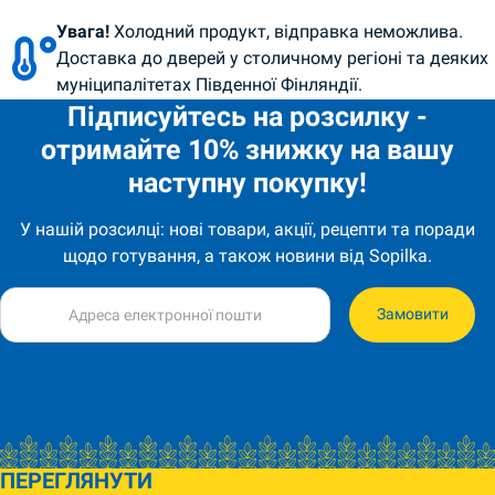
Увага!
Холодний продукт, відправка неможлива.
Доставка до дверей у столичному регіоні та деяких
муніципалітетах Південної Фінляндії.
Підписуйтесь на розсилку -
отримайте 10% знижку на вашу
наступну покупку!
У нашій розсилці: нові товари, акції, рецепти та поради
щодо готування, а також новини від Sopilka.
Замовити
ПЕРЕГЛЯНУТИ