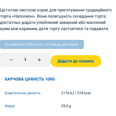
Це готові листкові коржі для приготування традиційного
торта «Наполеон». Вони полегшують складання торта:
достатньо додати улюблений заварний або масляний
крем між коржами, дати торту настоятися та подавати.
В наявності (
16
кг/шт), готове до доставки
Коржі для торта Наполеон 400г Королева Тортенбоден qu
Додати до кошика
ХАРЧОВА ЦІННІСТЬ 100G
Енергетична цінність:
2176 kJ / 518 kcal
Жири:
29,9 g