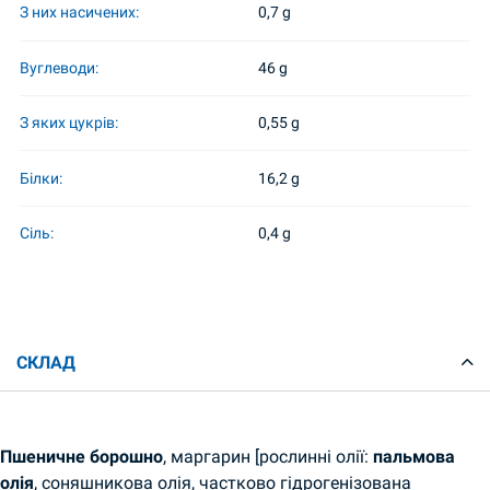
З них насичених:
0,7 g
Вуглеводи:
46 g
З яких цукрів:
0,55 g
Білки:
16,2 g
Сіль:
0,4 g
СКЛАД
Пшеничне борошно
, маргарин [рослинні олії:
пальмова
олія
, соняшникова олія, частково гідрогенізована