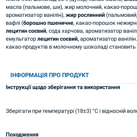
масла (пальмове, ши), жир молочний, какао-поро
ароматизатор ванілін),
жир рослинний
(пальмовий,
вафлі (
борошно пшеничне
, какао-порошок нежирни
лецитин соєвий
, сода харчова, ароматизатор ванілі
емульгатор
лецитин соєвий,
ароматизатор ванілін
какао-продуктів в молочному шоколаді становить 
ІНФОРМАЦІЯ ПРО ПРОДУКТ
Інструкції щодо зберігання та використання
Зберігати при температурі (18±3) °С і відносній во
Походження