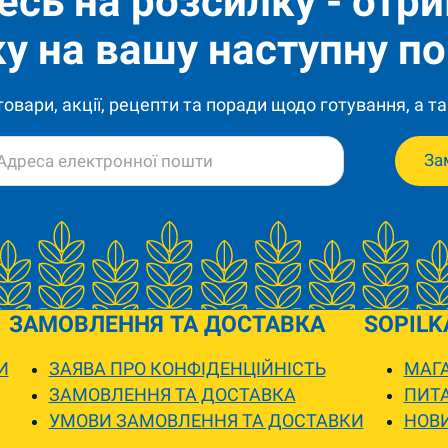
есь на розсилку - отр
у на вашу наступну по
 товари, акції, рецепти та поради щодо готування, а та
За
ЗАМОВЛЕННЯ ТА ДОСТАВКА
SOPILK
И
ЗАЯВА ПРО КОНФІДЕНЦІЙНІСТЬ
МАГА
ЗАМОВЛЕННЯ ТА ДОСТАВКА
ПИТА
УМОВИ ЗАМОВЛЕННЯ ТА ДОСТАВКИ
НОВ