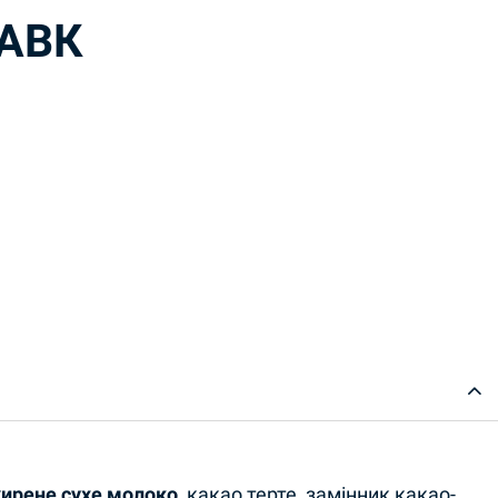
 АВК
uantity
ирене сухе молоко
, какао терте, замінник какао-