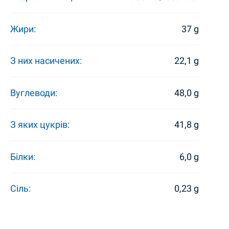
Жири:
37 g
З них насичених:
22,1 g
Вуглеводи:
48,0 g
З яких цукрів:
41,8 g
Білки:
6,0 g
Сіль:
0,23 g