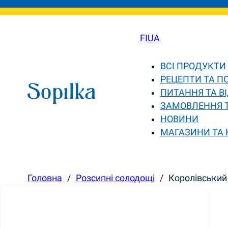
FI
UA
ВСІ ПРОДУКТИ
РЕЦЕПТИ ТА П
ПИТАННЯ ТА ВІ
ЗАМОВЛЕННЯ 
НОВИНИ
МАГАЗИНИ ТА
Головна
/
Розсипні солодощі
/
Королівськи