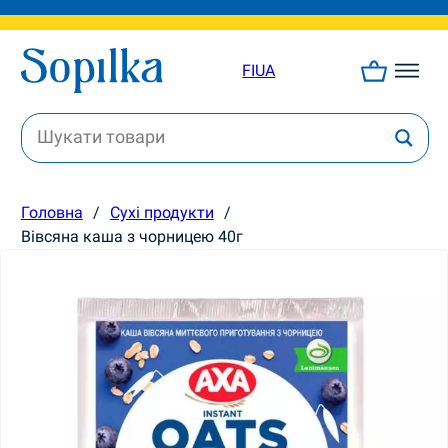
FI
UA
Головна
/
Сухі продукти
/
Вівсяна каша з чорницею 40г