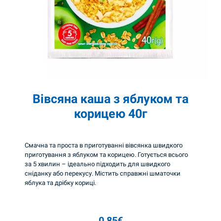
в
с
я
н
а
з
в
Вівсяна каша з яблуком та
е
корицею 40г
р
ш
Смачна та проста в приготуванні вівсянка швидкого
к
приготування з яблуком та корицею. Готується всього
а
за 5 хвилин – ідеально підходить для швидкого
сніданку або перекусу. Містить справжні шматочки
м
яблука та дрібку кориці.
и
т
0,85
€