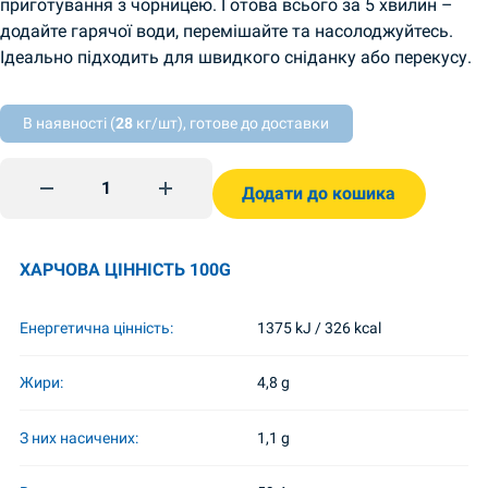
приготування з чорницею. Готова всього за 5 хвилин –
додайте гарячої води, перемішайте та насолоджуйтесь.
Ідеально підходить для швидкого сніданку або перекусу.
В наявності (
28
кг/шт), готове до доставки
Вівсяна каша з чорницею 40г quantity
Додати до кошика
ХАРЧОВА ЦІННІСТЬ 100G
Енергетична цінність:
1375 kJ / 326 kcal
Жири:
4,8 g
З них насичених:
1,1 g