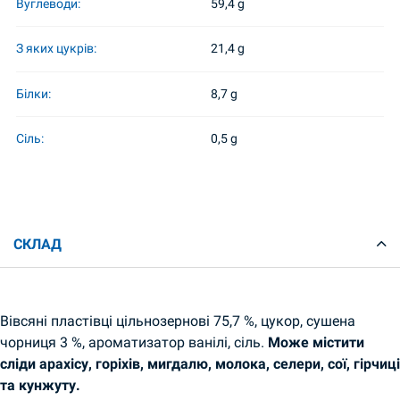
Вуглеводи:
59,4 g
З яких цукрів:
21,4 g
Білки:
8,7 g
Сіль:
0,5 g
СКЛАД
Вівсяні пластівці цільнозернові 75,7 %, цукор, сушена
чорниця 3 %, ароматизатор ванілі, сіль.
Може містити
сліди арахісу, горіхів, мигдалю, молока, селери, сої, гірчиці
та кунжуту.