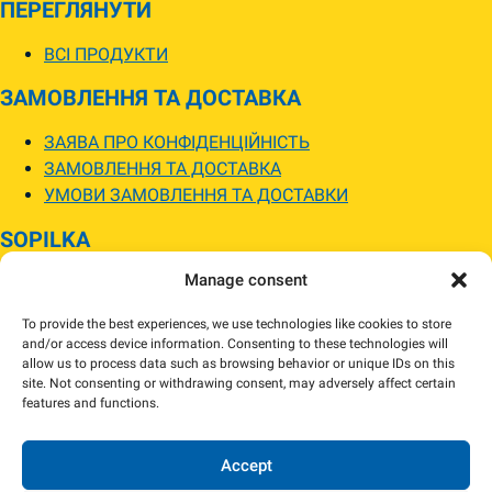
ПЕРЕГЛЯНУТИ
ВСІ ПРОДУКТИ
ЗАМОВЛЕННЯ ТА ДОСТАВКА
ЗАЯВА ПРО КОНФІДЕНЦІЙНІСТЬ
ЗАМОВЛЕННЯ ТА ДОСТАВКА
УМОВИ ЗАМОВЛЕННЯ ТА ДОСТАВКИ
SOPILKA
Manage consent
МАГАЗИНИ SOPILKA
ПИТАННЯ ТА ВІДПОВІДІ
To provide the best experiences, we use technologies like cookies to store
НОВИНИ
and/or access device information. Consenting to these technologies will
allow us to process data such as browsing behavior or unique IDs on this
site. Not consenting or withdrawing consent, may adversely affect certain
Зображення товарів на вебсайті можуть відрізнятися від їхнього
features and functions.
фактичного вигляду.
Наявність товарів може відрізнятися від зазначеної в інтернет-магазині.
За потреби ми зв’яжемося та погодимо заміну.
Accept