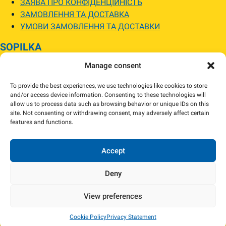
ЗАЯВА ПРО КОНФІДЕНЦІЙНІСТЬ
ЗАМОВЛЕННЯ ТА ДОСТАВКА
УМОВИ ЗАМОВЛЕННЯ ТА ДОСТАВКИ
SOPILKA
Manage consent
МАГАЗИНИ SOPILKA
ПИТАННЯ ТА ВІДПОВІДІ
To provide the best experiences, we use technologies like cookies to store
НОВИНИ
and/or access device information. Consenting to these technologies will
allow us to process data such as browsing behavior or unique IDs on this
site. Not consenting or withdrawing consent, may adversely affect certain
Зображення товарів на вебсайті можуть відрізнятися від їхнього
features and functions.
фактичного вигляду.
Наявність товарів може відрізнятися від зазначеної в інтернет-магазині.
За потреби ми зв’яжемося та погодимо заміну.
Accept
Deny
View preferences
Copyright 2024 Sopilka.fi – Всі права захищені
Cookie Policy
Privacy Statement