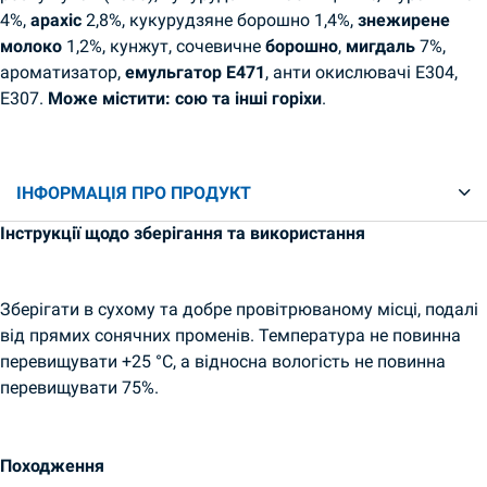
4%,
арахіс
2,8%, кукурудзяне борошно 1,4%,
знежирене
молоко
1,2%, кунжут, сочевичне
борошно
,
мигдаль
7%,
ароматизатор,
емульгатор E471
, анти окислювачі Е304,
Е307.
Може містити: сою та інші горіхи
.
ІНФОРМАЦІЯ ПРО ПРОДУКТ
Інструкції щодо зберігання та використання
Зберігати в сухому та добре провітрюваному місці, подалі
від прямих сонячних променів. Температура не повинна
перевищувати +25 °C, а відносна вологість не повинна
перевищувати 75%.
Походження