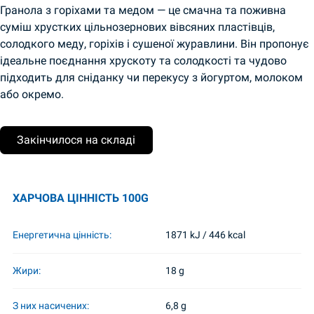
Гранола з горіхами та медом — це смачна та поживна
суміш хрустких цільнозернових вівсяних пластівців,
солодкого меду, горіхів і сушеної журавлини. Він пропонує
ідеальне поєднання хрускоту та солодкості та чудово
підходить для сніданку чи перекусу з йогуртом, молоком
або окремо.
Закінчилося на складі
ХАРЧОВА ЦІННІСТЬ 100G
Енергетична цінність:
1871 kJ / 446 kcal
Жири:
18 g
З них насичених:
6,8 g