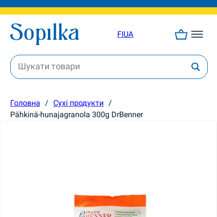
FI
UA
Головна
/
Сухі продукти
/
Pähkinä-hunajagranola 300g DrBenner