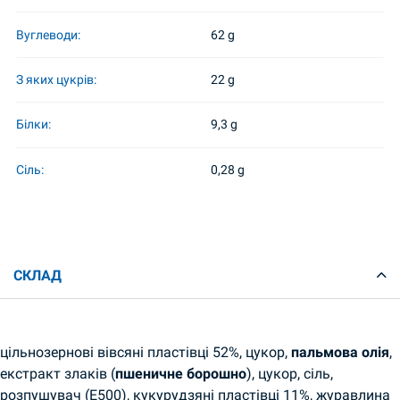
Вуглеводи:
62 g
З яких цукрів:
22 g
Білки:
9,3 g
Сіль:
0,28 g
СКЛАД
цільнозернові вівсяні пластівці 52%, цукор,
пальмова олія
,
екстракт злаків (
пшеничне борошно
), цукор, сіль,
розпушувач (E500), кукурудзяні пластівці 11%, журавлина