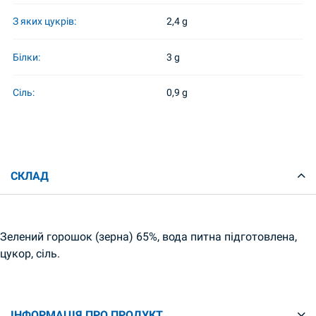
З яких цукрів:
2,4 g
Білки:
3 g
Сіль:
0,9 g
СКЛАД
Зелений горошок (зерна) 65%, вода питна підготовлена,
цукор, сіль.
ІНФОРМАЦІЯ ПРО ПРОДУКТ