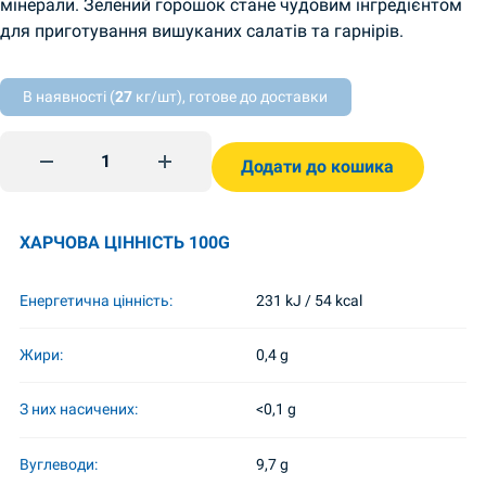
мінерали. Зелений горошок стане чудовим інгредієнтом
для приготування вишуканих салатів та гарнірів.
В наявності (
27
кг/шт), готове до доставки
Горошок у розсолі 420г Ніжин quantity
Додати до кошика
ХАРЧОВА ЦІННІСТЬ 100G
Енергетична цінність:
231 kJ / 54 kcal
Жири:
0,4 g
З них насичених:
<0,1 g
Вуглеводи:
9,7 g