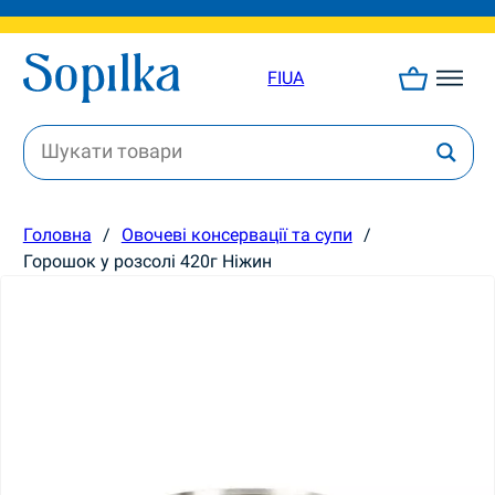
FI
UA
Головна
/
Овочеві консервації та супи
/
Горошок у розсолі 420г Ніжин