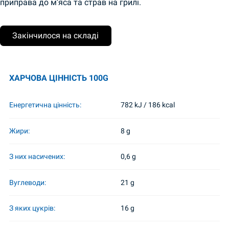
приправа до м’яса та страв на грилі.
Закінчилося на складі
ХАРЧОВА ЦІННІСТЬ 100G
Енергетична цінність:
782 kJ / 186 kcal
Жири:
8 g
З них насичених:
0,6 g
Вуглеводи:
21 g
З яких цукрів:
16 g