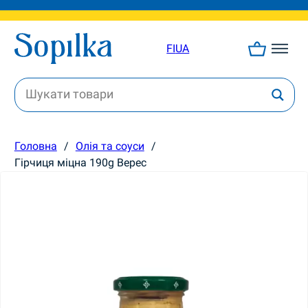
FI
UA
Головна
/
Олія та соуси
/
Гірчиця міцна 190g Верес