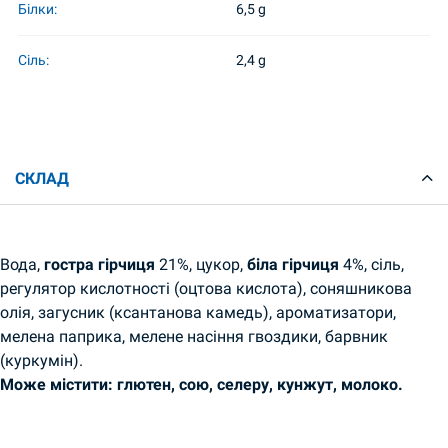
Білки:
6,5 g
Сіль:
2,4 g
СКЛАД
Вода,
гостра гірчиця
21%, цукор,
біла гірчиця
4%, сіль,
регулятор кислотності (оцтова кислота), соняшникова
олія, загусник (ксантанова камедь), ароматизатори,
мелена паприка, мелене насіння гвоздики, барвник
(куркумін).
Може містити: глютен, сою, селеру, кунжут, молоко.