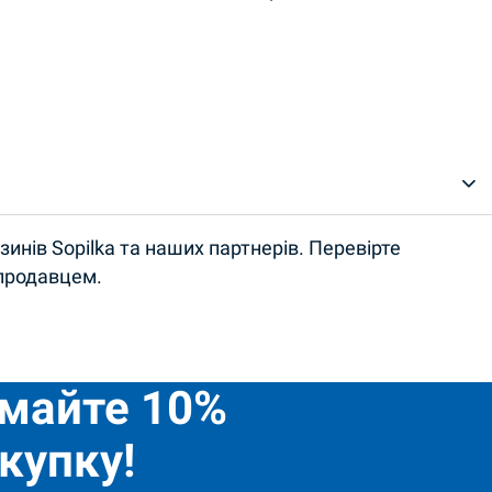
инів Sopilka та наших партнерів. Перевірте
 продавцем.
имайте 10%
купку!