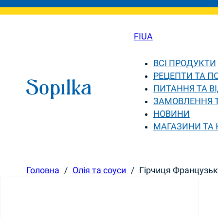
FI
UA
ВСІ ПРОДУКТИ
РЕЦЕПТИ ТА П
ПИТАННЯ ТА ВІ
ЗАМОВЛЕННЯ 
НОВИНИ
МАГАЗИНИ ТА
Головна
/
Олія та соуси
/
Гірчиця Французька