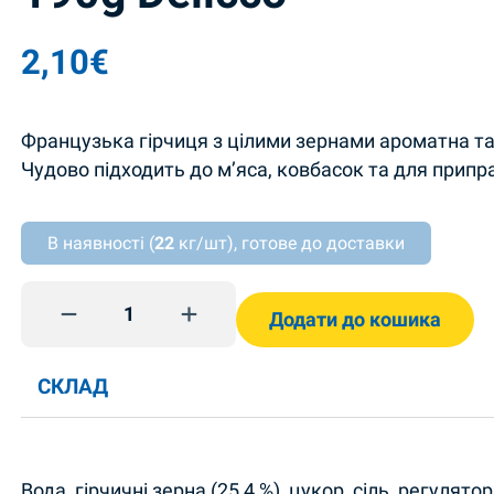
2,10
€
Французька гірчиця з цілими зернами ароматна та
Чудово підходить до м’яса, ковбасок та для припра
В наявності (
22
кг/шт), готове до доставки
Гірчиця Французька в зернах 190g Delicco quanti
Додати до кошика
СКЛАД
Вода, гірчичні зерна (25,4 %), цукор, сіль, регулят