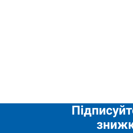
Підписуйт
знижк