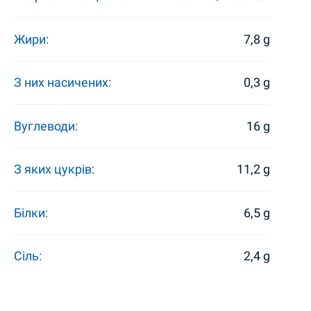
Жири:
7,8 g
З них насичених:
0,3 g
Вуглеводи:
16 g
З яких цукрів:
11,2 g
Білки:
6,5 g
Сіль:
2,4 g