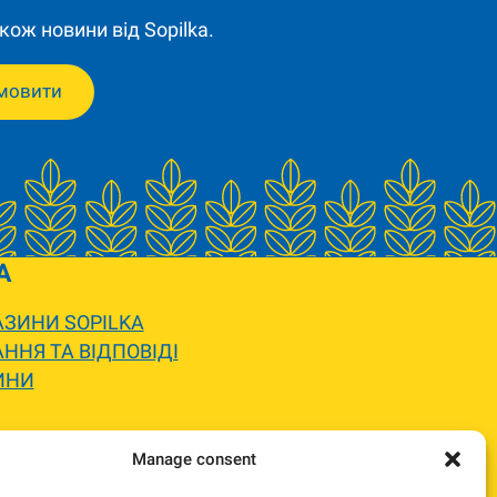
кож новини від Sopilka.
мовити
A
ЗИНИ SOPILKA
ННЯ ТА ВІДПОВІДІ
ИНИ
 вигляду.
Manage consent
жемося та погодимо заміну.