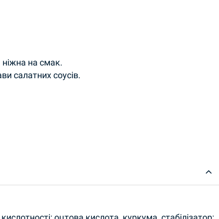
 ніжна на смак.
ви салатних соусів.
ty
ор кислотності: оцтова кислота, куркума, стабілізатор: