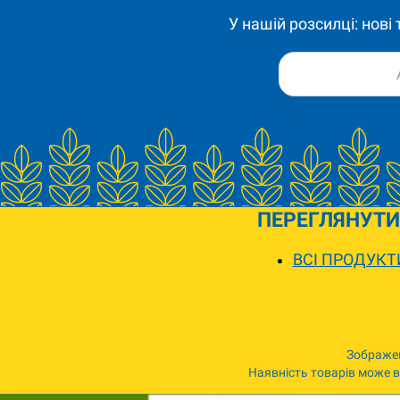
У нашій розсилці: нові
ПЕРЕГЛЯНУТИ
ВСІ ПРОДУКТ
Зображен
Наявність товарів може ві