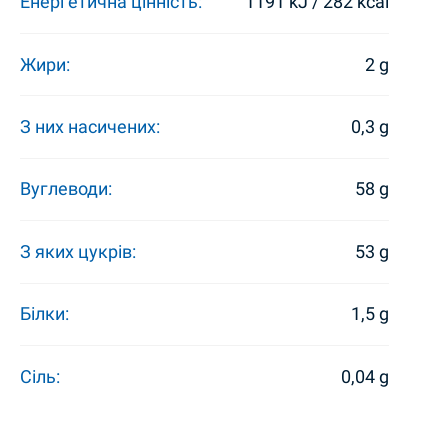
Енергетична цінність:
1191 kJ / 282 kcal
Жири:
2 g
З них насичених:
0,3 g
Вуглеводи:
58 g
З яких цукрів:
53 g
Білки:
1,5 g
Сіль:
0,04 g