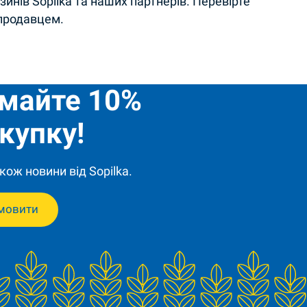
инів Sopilka та наших партнерів. Перевірте
 продавцем.
имайте 10%
купку!
кож новини від Sopilka.
мовити