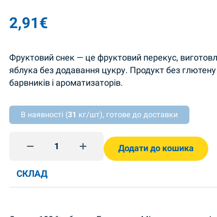
2,91
€
Фруктовий снек — це фруктовий перекус, виготовл
яблука без додавання цукру. Продукт без глютену
барвників і ароматизаторів.
В наявності (
31
кг/шт), готове до доставки
Фруктовий снек Яблуко 40г Bob Snail quantity
Додати до кошика
СКЛАД