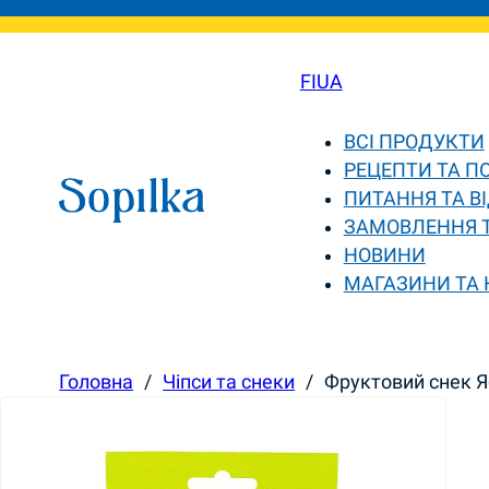
FI
UA
ВСІ ПРОДУКТИ
РЕЦЕПТИ ТА П
ПИТАННЯ ТА ВІ
ЗАМОВЛЕННЯ 
НОВИНИ
МАГАЗИНИ ТА
Головна
/
Чіпси та снеки
/
Фруктовий снек Яб