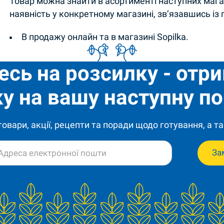
Товар можна знайти в асортименті наступних магаз
наявність у конкретному магазині, зв’язавшись із
В продажу онлайн та в магазині Sopilka.
есь на розсилку - отр
у на вашу наступну по
 товари, акції, рецепти та поради щодо готування, а та
За