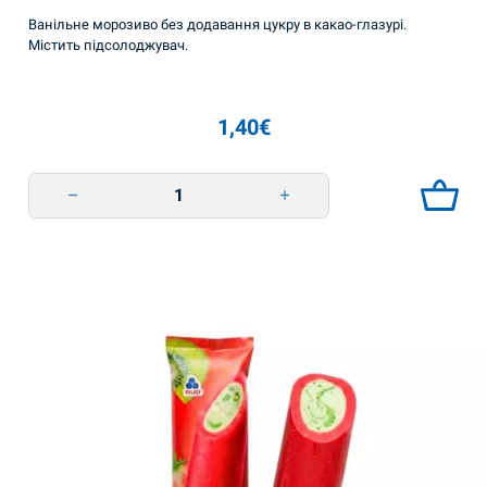
Ванільне морозиво без додавання цукру в какао-глазурі.
Містить підсолоджувач.
1,40
€
Морозиво ванільне без цукру 60г Rud quantity