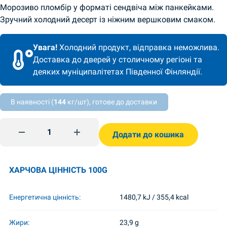
Морозиво пломбір у форматі сендвіча між панкейками.
Зручний холодний десерт із ніжним вершковим смаком.
Увага!
Холодний продукт, відправка неможлива.
Доставка до дверей у столичному регіоні та
деяких муніципалітетах Південної Фінляндії.
В наявності (
144
кг/шт), готове до доставки
Морозиво сендвіч Ескімос панкейк 60г Rud quantity
Додати до кошика
ХАРЧОВА ЦІННІСТЬ 100G
Енергетична цінність:
1480,7 kJ / 355,4 kcal
Жири:
23,9 g