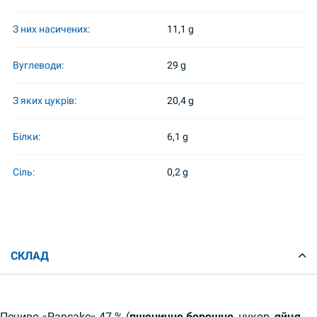
З них насичених:
11,1 g
Вуглеводи:
29 g
З яких цукрів:
20,4 g
Білки:
6,1 g
Сіль:
0,2 g
СКЛАД
Печиво «Pancake» 47 % (
пшеничне борошно
, цукор,
яйця
,