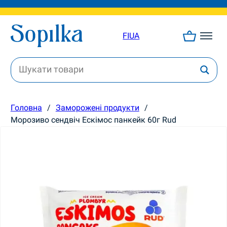
FI
UA
Головна
/
Заморожені продукти
/
Морозиво сендвіч Ескімос панкейк 60г Rud