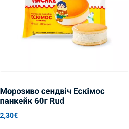
Морозиво сендвіч Ескімос
панкейк 60г Rud
2,30
€