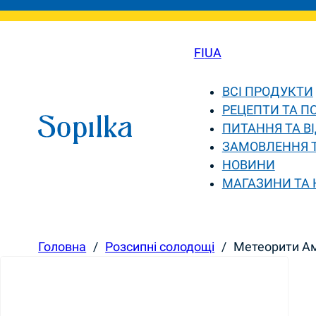
FI
UA
ВСІ ПРОДУКТИ
РЕЦЕПТИ ТА П
ПИТАННЯ ТА ВІ
ЗАМОВЛЕННЯ 
НОВИНИ
МАГАЗИНИ ТА
Головна
/
Розсипні солодощі
/
Метеорити Ам