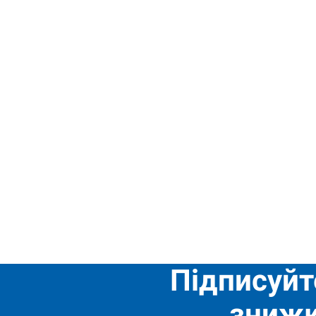
Підписуйт
знижк