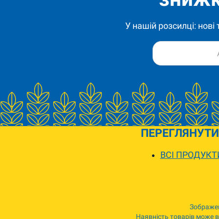
У нашій розсилці: нові
ПЕРЕГЛЯНУТИ
ВСІ ПРОДУКТ
Зображен
Наявність товарів може ві