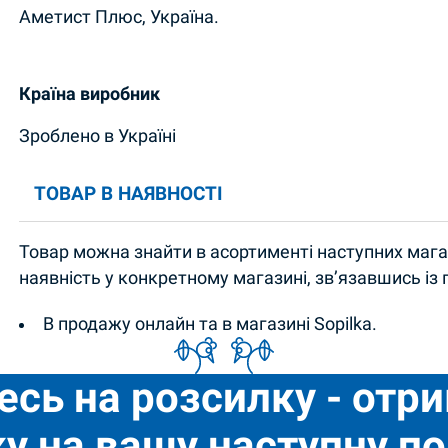
Аметист Плюс, Україна.
Країна виробник
Зроблено в Україні
ТОВАР В НАЯВНОСТІ
Товар можна знайти в асортименті наступних магаз
наявність у конкретному магазині, зв’язавшись із
В продажу онлайн та в магазині Sopilka.
есь на розсилку - отр
у на вашу наступну по