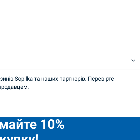
инів Sopilka та наших партнерів. Перевірте
 продавцем.
имайте 10%
купку!