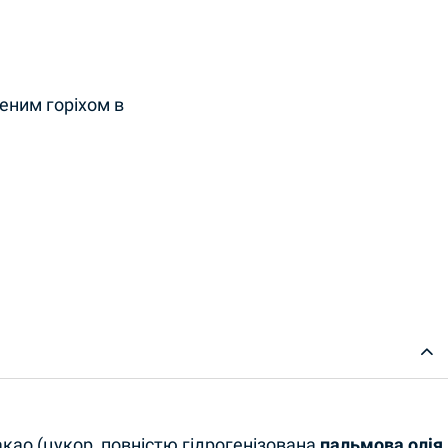
еним горіхом в
акао (цукор, повністю гідрогенізована
пальмова олія
,