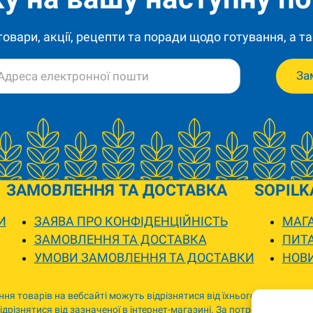
 товари, акції, рецепти та поради щодо готування, а та
За
ЗАМОВЛЕННЯ ТА ДОСТАВКА
SOPILK
И
ЗАЯВА ПРО КОНФІДЕНЦІЙНІСТЬ
МАГА
ЗАМОВЛЕННЯ ТА ДОСТАВКА
ПИТА
УМОВИ ЗАМОВЛЕННЯ ТА ДОСТАВКИ
НОВ
ня товарів на вебсайті можуть відрізнятися від їхнього фактичного
дрізнятися від зазначеної в інтернет-магазині. За потреби ми зв’я