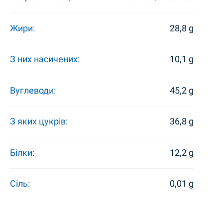
Жири:
28,8 g
З них насичених:
10,1 g
Вуглеводи:
45,2 g
З яких цукрів:
36,8 g
Білки:
12,2 g
Сіль:
0,01 g