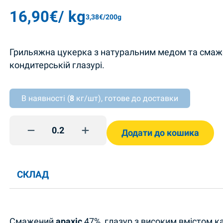
16,90
€
/ kg
3,38
€
/200g
Грильяжна цукерка з натуральним медом та смаж
кондитерській глазурі.
В наявності (
8
кг/шт), готове до доставки
Метеорити Аметист lviv quantity
Додати до кошика
СКЛАД
Смажений
арахіс
47%, глазур з високим вмістом к