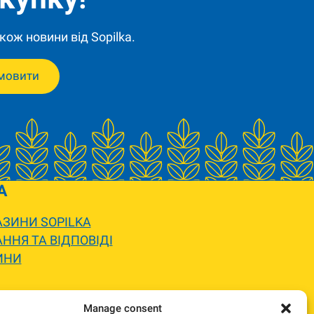
кож новини від Sopilka.
мовити
A
ЗИНИ SOPILKA
ННЯ ТА ВІДПОВІДІ
ИНИ
 вигляду.
Manage consent
жемося та погодимо заміну.