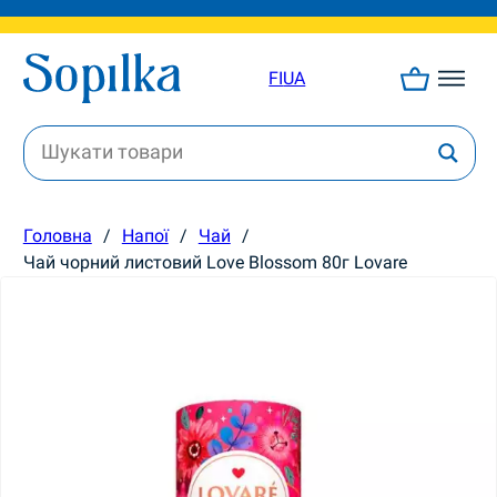
FI
UA
Головна
/
Напої
/
Чай
/
Чай чорний листовий Love Blossom 80г Lovare