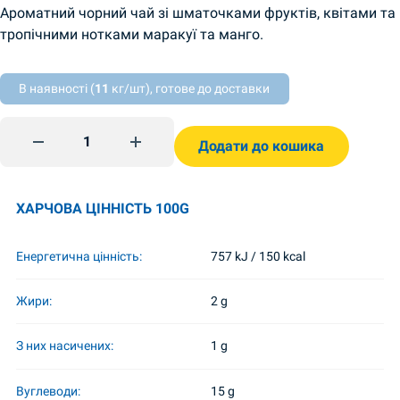
Ароматний чорний чай зі шматочками фруктів, квітами та
тропічними нотками маракуї та манго.
В наявності (
11
кг/шт), готове до доставки
Чай чорний листовий Love Blossom 80г Lovare quantity
Додати до кошика
ХАРЧОВА ЦІННІСТЬ 100G
Енергетична цінність:
757 kJ / 150 kcal
Жири:
2 g
З них насичених:
1 g
Вуглеводи:
15 g