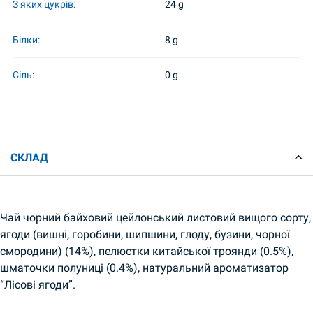
З яких цукрів:
24 g
Білки:
8 g
Сіль:
0 g
СКЛАД
Чай чорний байховий цейлонський листовий вищого сорту,
ягоди (вишні, горобини, шипшини, глоду, бузини, чорної
смородини) (14%), пелюстки китайської троянди (0.5%),
шматочки полуниці (0.4%), натуральний ароматизатор
“Лісові ягоди”.