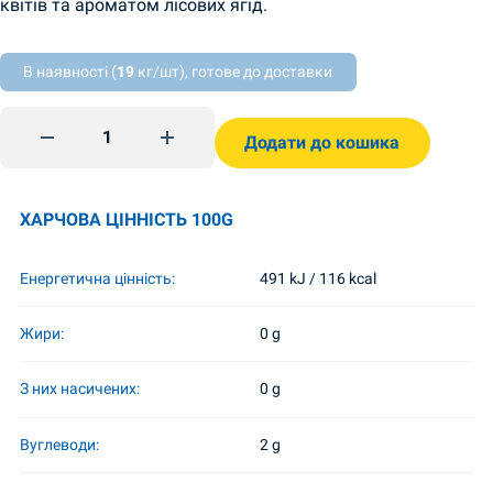
квітів та ароматом лісових ягід.
В наявності (
19
кг/шт), готове до доставки
Чай дика ягода 80г Lovare quantity
Додати до кошика
ХАРЧОВА ЦІННІСТЬ 100G
Енергетична цінність:
491 kJ / 116 kcal
Жири:
0 g
З них насичених:
0 g
Вуглеводи:
2 g