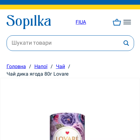
FI
UA
Головна
/
Напої
/
Чай
/
Чай дика ягода 80г Lovare