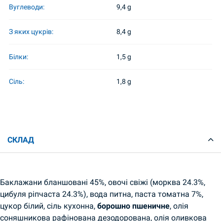
Вуглеводи:
9,4 g
З яких цукрів:
8,4 g
Білки:
1,5 g
Сіль:
1,8 g
СКЛАД
Баклажани бланшовані 45%, овочі свіжі (морква 24.3%,
цибуля ріпчаста 24.3%), вода питна, паста томатна 7%,
цукор білий, сіль кухонна,
борошно пшеничне
, олія
соняшникова рафінована дезодорована, олія оливкова