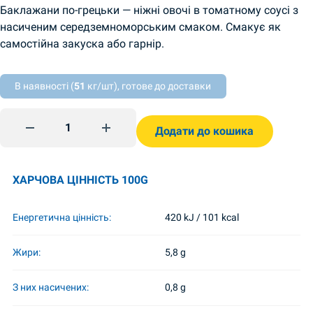
Баклажани по-грецьки — ніжні овочі в томатному соусі з
насиченим середземноморським смаком. Смакує як
самостійна закуска або гарнір.
В наявності (
51
кг/шт), готове до доставки
Munakoisoa kreikkalaiseen tapaan 450g Nizhyn quantity
Додати до кошика
ХАРЧОВА ЦІННІСТЬ 100G
Енергетична цінність:
420 kJ / 101 kcal
Жири:
5,8 g
З них насичених:
0,8 g