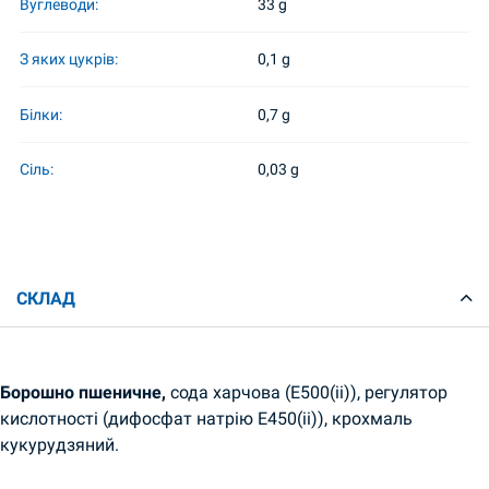
Вуглеводи:
33 g
З яких цукрів:
0,1 g
Білки:
0,7 g
Сіль:
0,03 g
СКЛАД
Борошно пшеничне,
сода харчова (E500(ii)), регулятор
кислотності (дифосфат натрію E450(ii)), крохмаль
кукурудзяний.