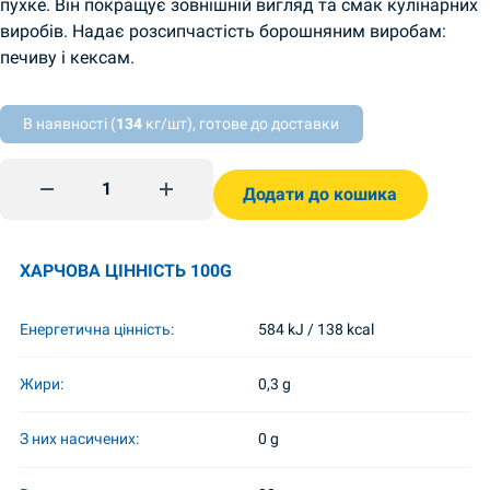
пухке. Він покращує зовнішній вигляд та смак кулінарних
виробів. Надає розсипчастість борошняним виробам:
печиву і кексам.
В наявності (
134
кг/шт), готове до доставки
Leivinjauhe 10 g TsvitAromat quantity
Додати до кошика
ХАРЧОВА ЦІННІСТЬ 100G
Енергетична цінність:
584 kJ / 138 kcal
Жири:
0,3 g
З них насичених:
0 g