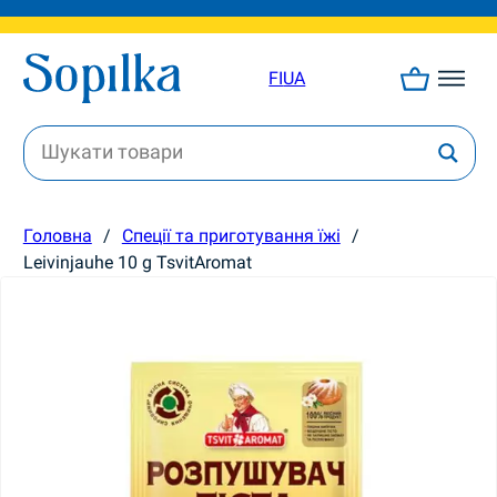
FI
UA
Головна
/
Спеції та приготування їжі
/
Leivinjauhe 10 g TsvitAromat