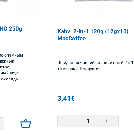
INO 250g
Kahvi 2-in-1 120g (12gx10)
MacCoffee
ino с темным
 нежный
Швидкорозчинний кавовий напій 2 в 1
иток,
та вершки. Без цукру.
нный вкус
шоколада.
3,41
€
Kahvi 2-in-1 120g (12gx10) MacCoffee
0g (10*25g) MacCoffee quantity