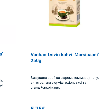
a’
Vanhan Lvivin kahvi ‘Marsipaani’
250g
Вишукана арабіка з ароматом марципану,
у.
виготовлена ​​з суміші ефіопської та
рує
угандійської кави.
5,75
€