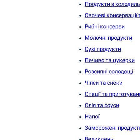
Продукти з холодил
Овочеві консервації 
Рибні консерви
Молочні продукти
Сухі продукти
Печиво та цукерки
Розсипні солодощі
Чіпси та снеки
Спеції та приготуван
Олія та соуси
Напої
Заморожені продукт
Великдень