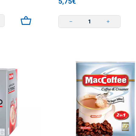
5,75
€
 250г quantity
Vanhan Lvivin kahvi 'Legumina' 250g 