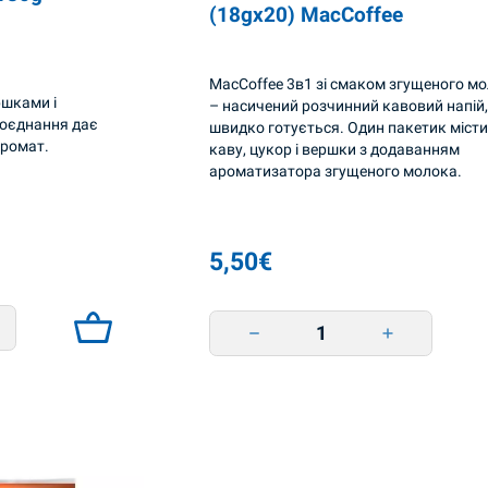
(18gx20) MacCoffee
MacCoffee 3в1 зі смаком згущеного м
ршками і
– насичений розчинний кавовий напій,
поєднання дає
швидко готується. Один пакетик міст
аромат.
каву, цукор і вершки з додаванням
ароматизатора згущеного молока.
5,50
€
 (18gx10) MacCoffee quantity
Kahvi 3-in-1 Kond maito 360 g (18gx2