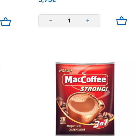
Vanhan Lvivin kahvi 'Marsipaani' 250g quantity
quantity