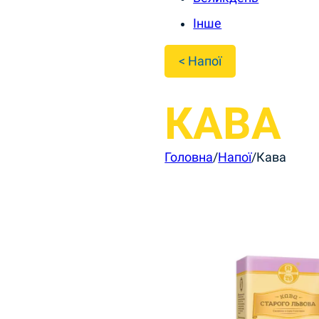
Інше
< Напої
КАВА
Головна
/
Напої
/
Кава