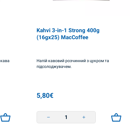
Kahvi 3-in-1 Strong 400g
(16gx25) MacCoffee
 кава
Напій кавовий розчинний з цукром та
підсолоджувачем.
5,80
€
 quantity
Kahvi 3-in-1 Strong 400g (16gx25) MacCoffee qu