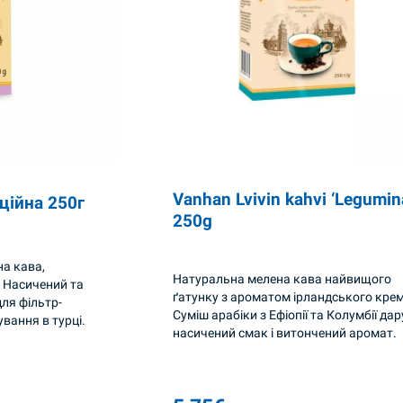
Vanhan Lvivin kahvi ‘Legumin
ційна 250г
250g
на кава,
Натуральна мелена кава найвищого
. Насичений та
ґатунку з ароматом ірландського крем
ля фільтр-
Суміш арабіки з Ефіопії та Колумбії да
ування в турці.
насичений смак і витончений аромат.