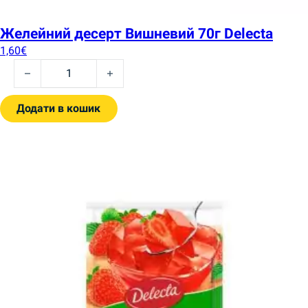
Желейний десерт Вишневий 70г Delecta
1,60
€
Желейний десерт Вишневий 70г Delecta quantity
Додати в кошик