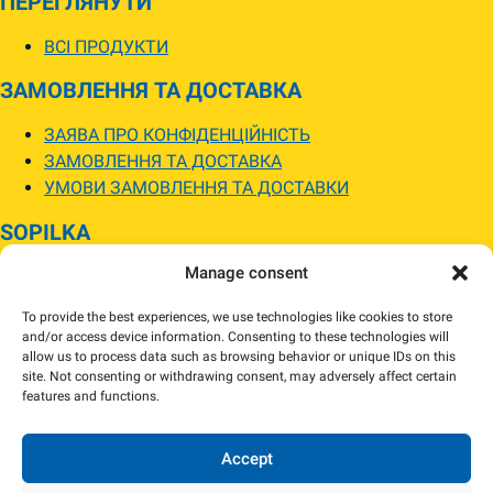
ПЕРЕГЛЯНУТИ
ВСІ ПРОДУКТИ
ЗАМОВЛЕННЯ ТА ДОСТАВКА
ЗАЯВА ПРО КОНФІДЕНЦІЙНІСТЬ
ЗАМОВЛЕННЯ ТА ДОСТАВКА
УМОВИ ЗАМОВЛЕННЯ ТА ДОСТАВКИ
SOPILKA
Manage consent
МАГАЗИНИ SOPILKA
ПИТАННЯ ТА ВІДПОВІДІ
To provide the best experiences, we use technologies like cookies to store
НОВИНИ
and/or access device information. Consenting to these technologies will
allow us to process data such as browsing behavior or unique IDs on this
site. Not consenting or withdrawing consent, may adversely affect certain
Зображення товарів на вебсайті можуть відрізнятися від їхнього
features and functions.
фактичного вигляду.
Наявність товарів може відрізнятися від зазначеної в інтернет-магазині.
За потреби ми зв’яжемося та погодимо заміну.
Accept