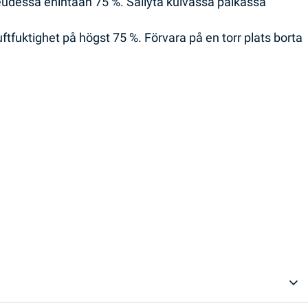
eudessa enintään 75 %. Säilytä kuivassa paikassa
ftfuktighet på högst 75 %. Förvara på en torr plats borta