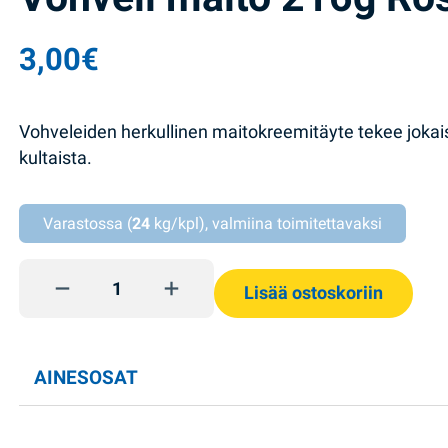
3,00
€
Vohveleiden herkullinen maitokreemitäyte tekee jokai
kultaista.
Varastossa (
24
kg/kpl), valmiina toimitettavaksi
Vohveli maito 216g Roshen quantity
Lisää ostoskoriin
AINESOSAT