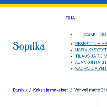
FI
UA
KAIKKI TU
RESEPTIT JA H
USEIN KYSYTYT
TILAUS JA TOI
AJANKOHTAIST
KAUPAT JA YHT
Etusivu
/
Keksit ja makeiset
/
Vohveli maito 2