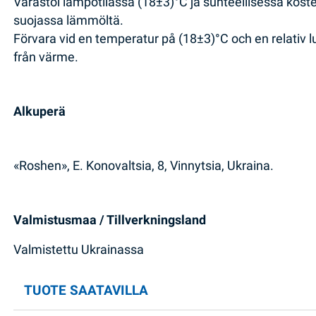
Varastoi lämpötilassa (18±3)°C ja suhteellisessa kost
suojassa lämmöltä.
Förvara vid en temperatur på (18±3)°C och en relativ lu
från värme.
Alkuperä
«Roshen», E. Konovaltsia, 8, Vinnytsia, Ukraina.
Valmistusmaa / Tillverkningsland
Valmistettu Ukrainassa
TUOTE SAATAVILLA