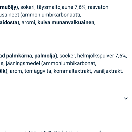
lmuöljy
), sokeri, täysmaitojauhe 7,6%, rasvaton
tusaineet (ammoniumbikarbonaatti,
aidosta
), aromi,
kuiva munanvalkuainen
,
rad
palmkärna
,
palmolja
), socker, helmjölkspulver 7,6%,
in
, jäsningsmedel (ammoniumbikarbonat,
ölk)
, arom, torr äggvita, kornmaltextrakt, vaniljextrakt.