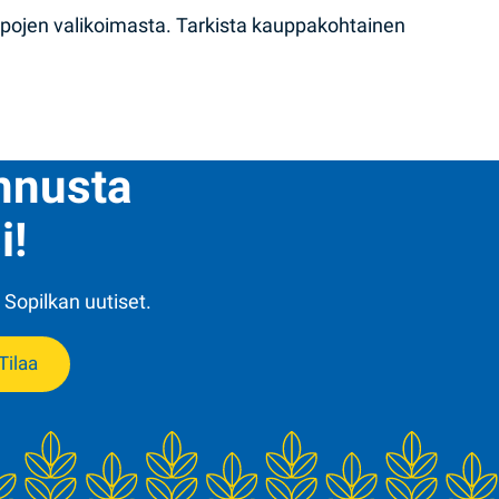
ppojen valikoimasta. Tarkista kauppakohtainen
ennusta
i!
 Sopilkan uutiset.
Tilaa