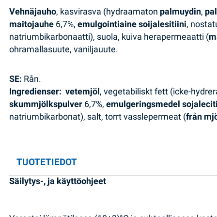
Vehnäjauho
, kasvirasva (hydraamaton
palmuydin
,
pa
maitojauhe
6,7%,
emulgointiaine soijalesitiini
, nosta
natriumbikarbonaatti), suola, kuiva herapermeaatti (
m
ohramallasuute, vaniljauute.
SE:
Rån.
Ingredienser: vetemjöl
, vegetabiliskt fett (icke-hydre
skummjölkspulver
6,7%,
emulgeringsmedel sojalecit
natriumbikarbonat), salt, torrt vasslepermeat (
från mj
TUOTETIEDOT
Säilytys-, ja käyttöohjeet