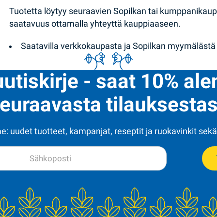
Tuotetta löytyy seuraavien Sopilkan tai kumppanikau
saatavuus ottamalla yhteyttä kauppiaaseen.
Saatavilla verkkokaupasta ja Sopilkan myymälästä
uutiskirje - saat 10% al
euraavasta tilauksestas
: uudet tuotteet, kampanjat, reseptit ja ruokavinkit sekä