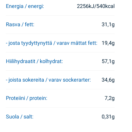
Energia / energi:
2256kJ/540kcal
Rasva / fett:
31,1g
- josta tyydyttynyttä / varav mättat fett:
19,4g
Hiilihydraatit / kolhydrat:
57,1g
- joista sokereita / varav sockerarter:
34,6g
Proteiini / protein:
7,2g
Suola / salt:
0,31g