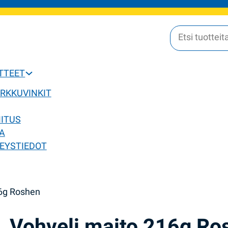
OTTEET
ERKKUVINKIT
MITUS
A
EYSTIEDOT
16g Roshen
Vohveli maito 216g Ro