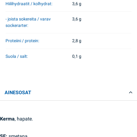
Hiilihydraatit / kolhydrat:
3,6 g
- joista sokereita / varav
3,6 g
sockerarter:
Proteiini / protein:
2,8 g
Suola / salt:
0,1 g
AINESOSAT
Kerma
, hapate.
SE:
smetana.