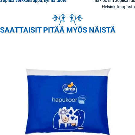
Sopilka verkkokauppa, kylmä tuote
max 60 km Sopilka Itis
Helsinki kaupasta
SAATTAISIT PITÄÄ MYÖS NÄISTÄ