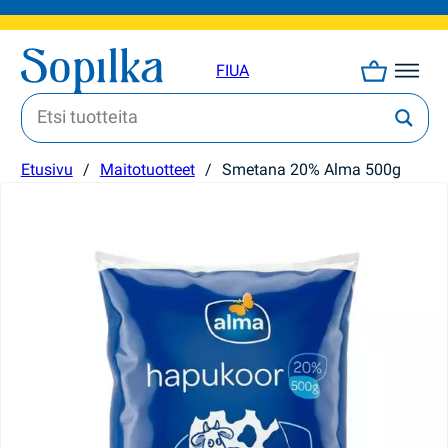
FI
UA
Etusivu
/
Maitotuotteet
/
Smetana 20% Alma 500g