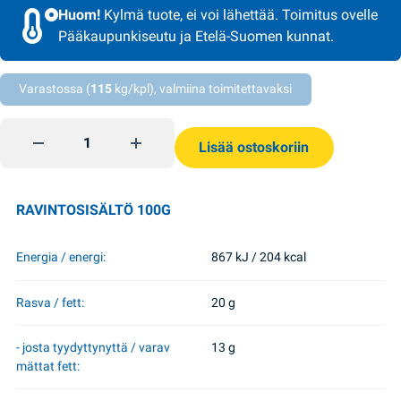
Huom!
Kylmä tuote, ei voi lähettää. Toimitus ovelle
Pääkaupunkiseutu ja Etelä-Suomen kunnat.
Varastossa (
115
kg/kpl), valmiina toimitettavaksi
Smetana 20% Alma 500g quantity
Lisää ostoskoriin
RAVINTOSISÄLTÖ 100G
Energia / energi:
867 kJ / 204 kcal
Rasva / fett:
20 g
- josta tyydyttynyttä / varav
13 g
mättat fett: