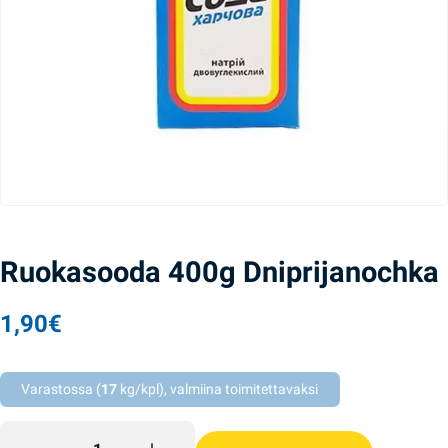
Ruokasooda 400g Dniprijanochka
1,90
€
Varastossa (
17
kg/kpl), valmiina toimitettavaksi
Ruokasooda 400g Dniprijanochka quantity