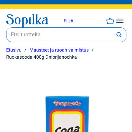
FI
UA
Etusivu
/
Mausteet ja ruoan valmistus
/
Ruokasooda 400g Dniprijanochka