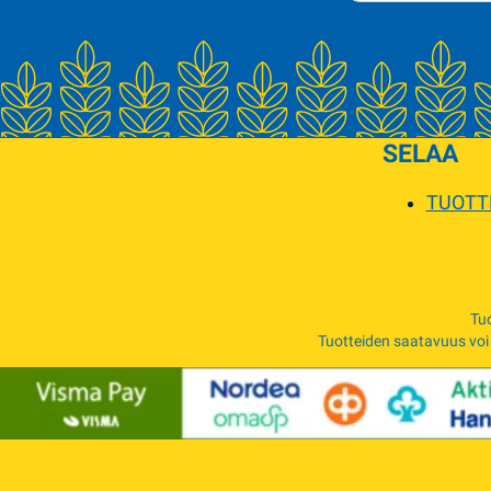
SELAA
TUOTT
Tuo
Tuotteiden saatavuus voi