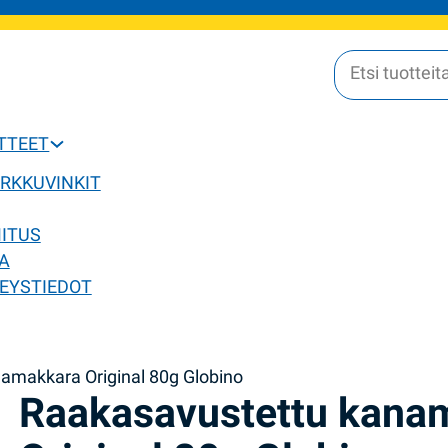
OTTEET
ERKKUVINKIT
MITUS
A
EYSTIEDOT
amakkara Original 80g Globino
Raakasavustettu kana