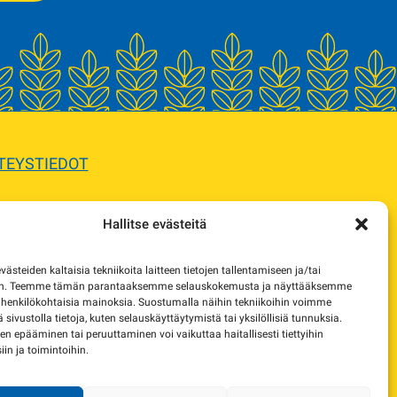
TEYSTIEDOT
Hallitse evästeitä
sta.
steiden kaltaisia tekniikoita laitteen tietojen tallentamiseen ja/tai
e korvaavista tuotteista.
en. Teemme tämän parantaaksemme selauskokemusta ja näyttääksemme
 henkilökohtaisia mainoksia. Suostumalla näihin tekniikoihin voimme
lä sivustolla tietoja, kuten selauskäyttäytymistä tai yksilöllisiä tunnuksia.
 epääminen tai peruuttaminen voi vaikuttaa haitallisesti tiettyihin
in ja toimintoihin.