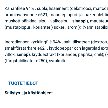
Kananfilee 94% , suola, lisäaineet: (dekstroosi, maltod
arominvahvenne е621, maustepippuri- ja laakerinlehtiu
muskottipähkinä, sipuli, valkosipuli,
sinappi
), mausteuu
(mustapippuri, korianteri) sokeri, aromi); (värin stabil
Ingredienser: kycklingfilé 94% , salt, tillsatser: (dextr
smakförstärkare е621, kryddpeppar och lagerblad extra
vitlök,
senap
), kryddextrakt (koriander, paprika, chili);
(färgstabilisator е250); syrakultur.
TUOTETIEDOT
Säilytys-, ja käyttöohjeet