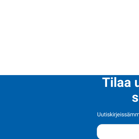
Tilaa 
s
Uutiskirjeissämme