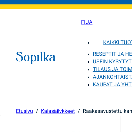
FI
UA
KAIKKI TU
RESEPTIT JA H
USEIN KYSYTYT
TILAUS JA TOI
AJANKOHTAIST
KAUPAT JA YHT
Etusivu
/
Kalasäilykkeet
/
Raakasavustettu kan