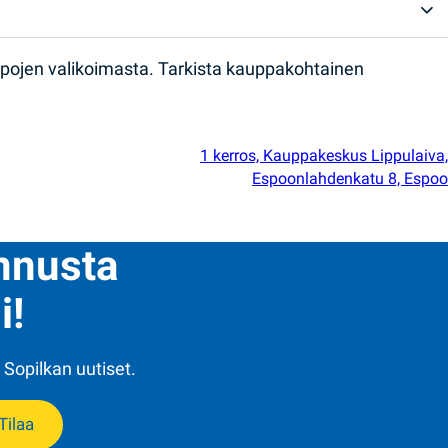
ppojen valikoimasta. Tarkista kauppakohtainen
1 kerros, Kauppakeskus Lippulaiva,
Espoonlahdenkatu 8, Espoo
ennusta
i!
 Sopilkan uutiset.
Tilaa