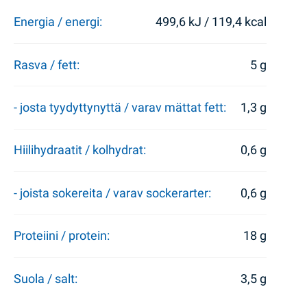
Energia / energi:
499,6 kJ / 119,4 kcal
Rasva / fett:
5 g
- josta tyydyttynyttä / varav mättat fett:
1,3 g
Hiilihydraatit / kolhydrat:
0,6 g
- joista sokereita / varav sockerarter:
0,6 g
Proteiini / protein:
18 g
Suola / salt:
3,5 g