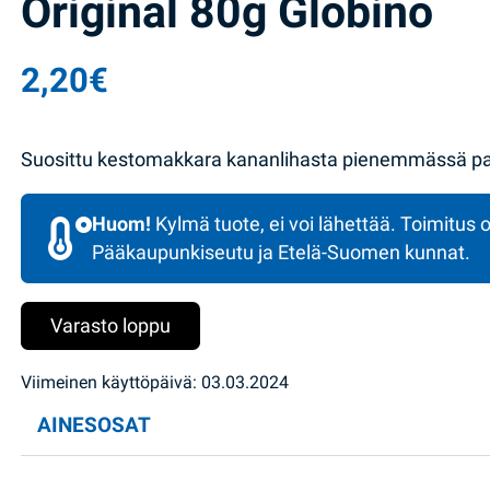
Original 80g Globino
2,20
€
Suosittu kestomakkara kananlihasta pienemmässä pake
Huom!
Kylmä tuote, ei voi lähettää. Toimitus o
Pääkaupunkiseutu ja Etelä-Suomen kunnat.
Varasto loppu
Viimeinen käyttöpäivä: 03.03.2024
AINESOSAT