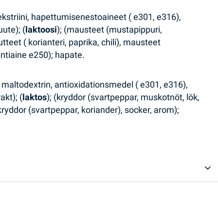
ekstriini, hapettumisenestoaineet ( е301, е316),
ute); (
laktoosi
); (mausteet (mustapippuri,
tteet ( korianteri, paprika, chili), mausteet
ointiaine е250); hapate.
os, maltodextrin, antioxidationsmedel ( е301, е316),
kt); (
laktos
); (kryddor (svartpeppar, muskotnöt, lök,
 (kryddor (svartpeppar, koriander), socker, arom);