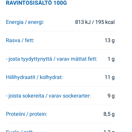
RAVINTOSISÄLTÖ 100G
Energia / energi:
813 kJ / 195 kcal
Rasva / fett:
13 g
- josta tyydyttynyttä / varav mättat fett:
1 g
Hiilihydraatit / kolhydrat:
11 g
- joista sokereita / varav sockerarter:
9 g
Proteiini / protein:
8,5 g