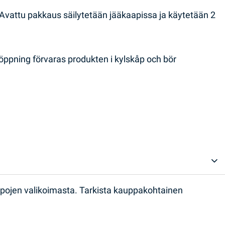
attu pakkaus säilytetään jääkaapissa ja käytetään 2
ppning förvaras produkten i kylskåp och bör
ppojen valikoimasta. Tarkista kauppakohtainen