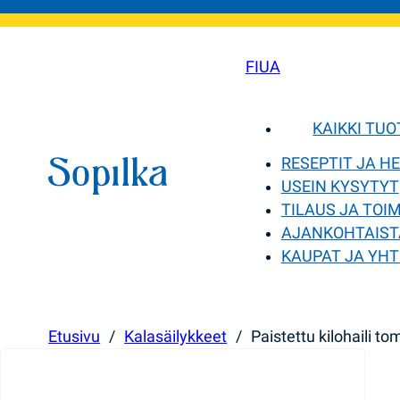
FI
UA
KAIKKI TU
RESEPTIT JA H
USEIN KYSYTYT
TILAUS JA TOI
AJANKOHTAIST
KAUPAT JA YHT
Etusivu
/
Kalasäilykkeet
/
Paistettu kilohaili t