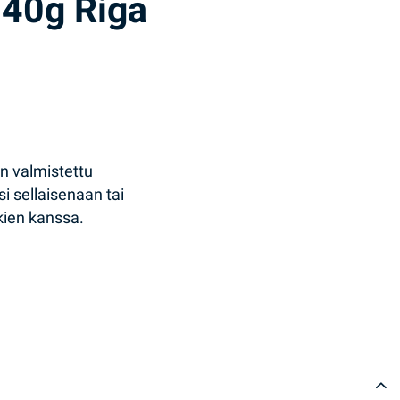
240g Riga
on valmistettu
 sellaisenaan tai
kien kanssa.
Gold quantity