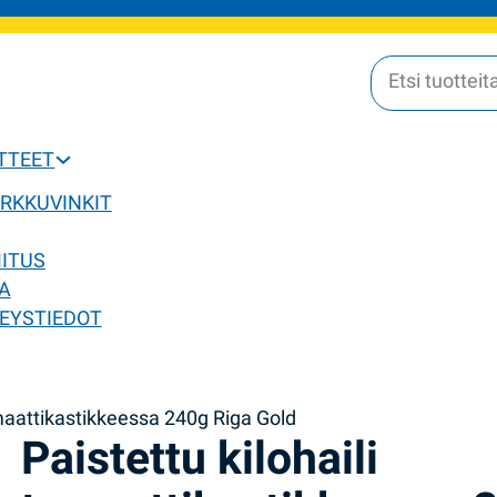
OTTEET
ERKKUVINKIT
MITUS
A
EYSTIEDOT
omaattikastikkeessa 240g Riga Gold
Paistettu kilohaili