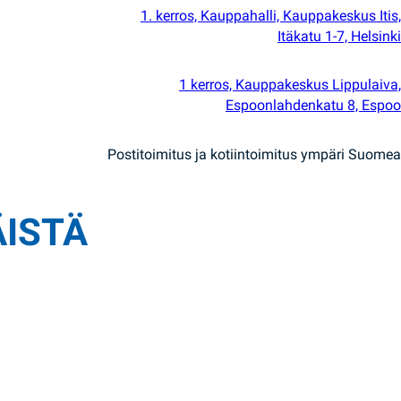
1. kerros, Kauppahalli, Kauppakeskus Itis,
Itäkatu 1-7, Helsinki
1 kerros, Kauppakeskus Lippulaiva,
Espoonlahdenkatu 8, Espoo
Postitoimitus ja kotiintoimitus ympäri Suomea
ÄISTÄ