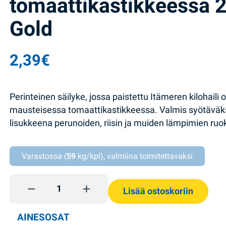
tomaattikastikkeessa 
Gold
2,39
€
Perinteinen säilyke, jossa paistettu Itämeren kilohaili 
mausteisessa tomaattikastikkeessa. Valmis syötäväksi
lisukkeena perunoiden, riisin ja muiden lämpimien ruo
Varastossa (
59
kg/kpl), valmiina toimitettavaksi
Paistettu kilohaili tomaattikastikkeessa 240g Riga 
Lisää ostoskoriin
AINESOSAT