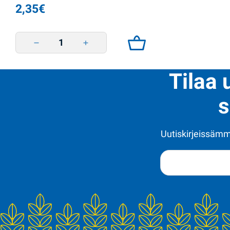
2,35
€
Kilohaili tomaattikastikkeessa 230g Veladis quantity
Tilaa 
s
Uutiskirjeissämme