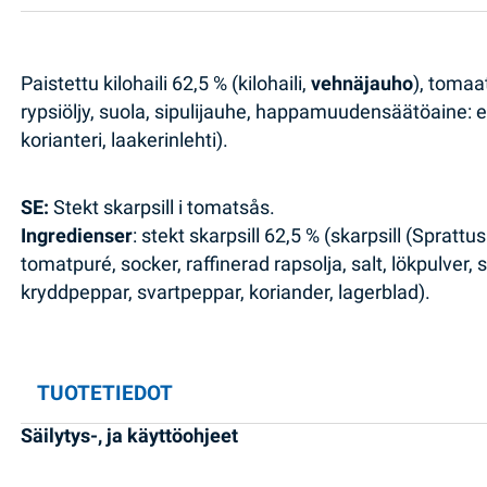
Paistettu kilohaili 62,5 % (kilohaili,
vehnäjauho
), tomaa
rypsiöljy, suola, sipulijauhe, happamuudensäätöaine:
korianteri, laakerinlehti).
SE:
Stekt skarpsill i tomatsås.
Ingredienser
: stekt skarpsill 62,5 % (skarpsill (Sprattu
tomatpuré, socker, raffinerad rapsolja, salt, lökpulver
kryddpeppar, svartpeppar, koriander, lagerblad).
TUOTETIEDOT
Säilytys-, ja käyttöohjeet