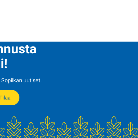
ennusta
i!
 Sopilkan uutiset.
Tilaa