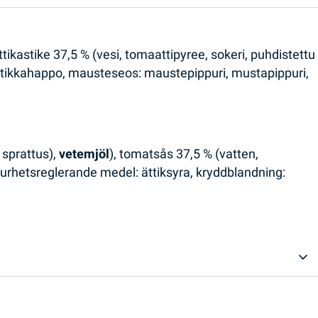
ttikastike 37,5 % (vesi, tomaattipyree, sokeri, puhdistettu
 etikkahappo, mausteseos: maustepippuri, mustapippuri,
s sprattus),
vetemjöl
), tomatsås 37,5 % (vatten,
, surhetsreglerande medel: ättiksyra, kryddblandning: