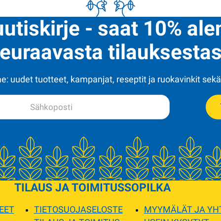
uutiskirje - saat 10% al
euraavasta tilauksestas
: uudet tuotteet, kampanjat, reseptit ja ruokavinkit sekä
TILAUS JA TOIMITUS
SOPILKA
EET
TIETOSUOJASELOSTE
MYYMÄLÄT JA YH