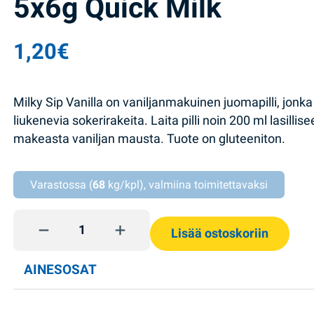
5x6g Quick Milk
1,20
€
Milky Sip Vanilla on vaniljanmakuinen juomapilli, jonka
liukenevia sokerirakeita. Laita pilli noin 200 ml lasillis
makeasta vaniljan mausta. Tuote on gluteeniton.
Varastossa (
68
kg/kpl), valmiina toimitettavaksi
Vaniljanmakuiset taikapillit 5x6g Quick Milk quantit
Lisää ostoskoriin
AINESOSAT