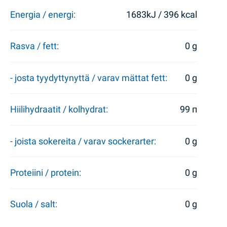
Energia / energi:
1683kJ / 396 kcal
Rasva / fett:
0 g
- josta tyydyttynyttä / varav mättat fett:
0 g
Hiilihydraatit / kolhydrat:
99 п
- joista sokereita / varav sockerarter:
0 g
Proteiini / protein:
0 g
Suola / salt:
0 g