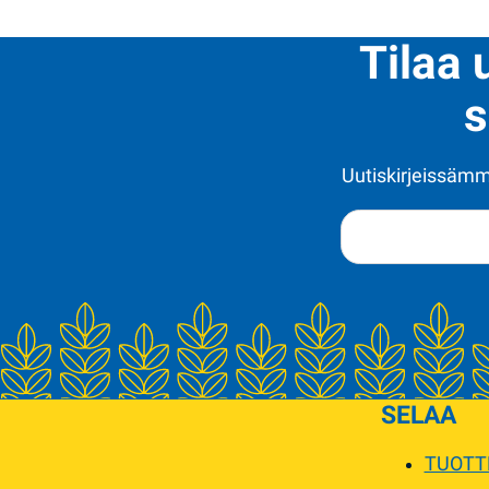
Tilaa 
s
Uutiskirjeissämme
SELAA
TUOTT