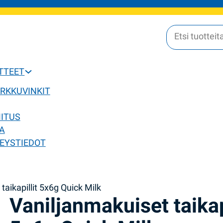
OTTEET
ERKKUVINKIT
MITUS
A
EYSTIEDOT
taikapillit 5x6g Quick Milk
Vaniljanmakuiset taikap