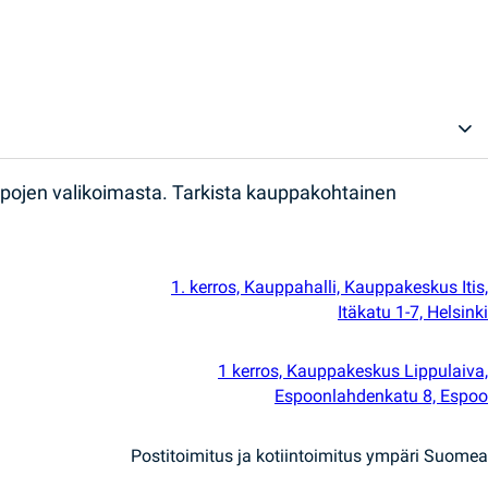
ppojen valikoimasta. Tarkista kauppakohtainen
1. kerros, Kauppahalli, Kauppakeskus Itis,
Itäkatu 1-7, Helsinki
1 kerros, Kauppakeskus Lippulaiva,
Espoonlahdenkatu 8, Espoo
Postitoimitus ja kotiintoimitus ympäri Suomea