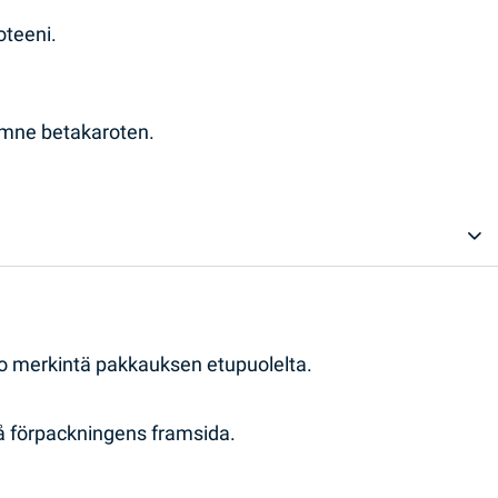
oteeni.
gämne betakaroten.
so merkintä pakkauksen etupuolelta.
på förpackningens framsida.