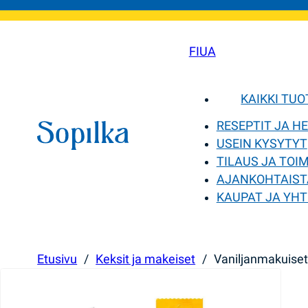
FI
UA
KAIKKI TU
RESEPTIT JA H
USEIN KYSYTYT
TILAUS JA TOI
AJANKOHTAIST
KAUPAT JA YHT
Etusivu
/
Keksit ja makeiset
/
Vaniljanmakuiset 