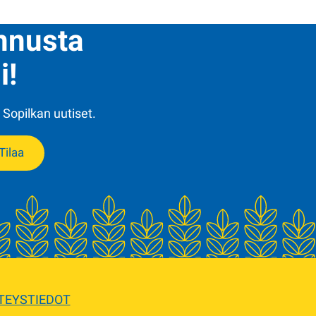
ennusta
i!
 Sopilkan uutiset.
Tilaa
TEYSTIEDOT