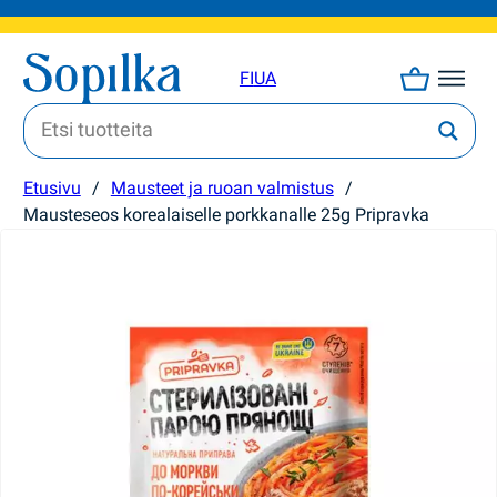
FI
UA
Etusivu
/
Mausteet ja ruoan valmistus
/
Mausteseos korealaiselle porkkanalle 25g Pripravka