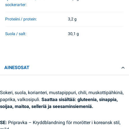
sockerarter:
Proteiini / protein:
3,2 g
Suola / salt:
30,1 g
AINESOSAT
Sokeri, suola, korianteri, mustapippuri, chili, muskottipähkinä,
paprika, valkosipuli.
Saattaa sisältää: gluteenia, sinappia,
soijaa, maitoa, selleriä ja seesaminsiemeniä.
SE:
Pripravka – Kryddblandning för morötter i koreansk stil,