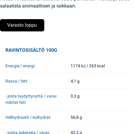
salaatista aromaattisen ja raikkaan.
Varasto loppu
RAVINTOSISÄLTÖ 100G
Energia / energi:
1174 kJ / 263 kcal
Rasva / fett:
4,1 g
- josta tyydyttynyttä / varav
0,3 g
mättat fett:
Hiilihydraatit / kolhydrat:
56,8 g
- joista sokereita / varav
42,2 g