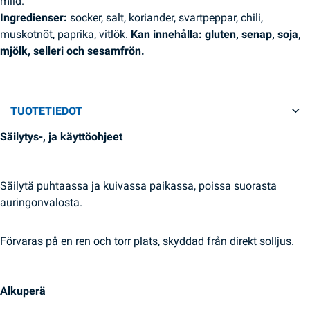
mild.
Ingredienser:
socker, salt, koriander, svartpeppar, chili,
muskotnöt, paprika, vitlök.
Kan innehålla: gluten, senap, soja,
mjölk, selleri och sesamfrön.
TUOTETIEDOT
Säilytys-, ja käyttöohjeet
Säilytä puhtaassa ja kuivassa paikassa, poissa suorasta
auringonvalosta.
Förvaras på en ren och torr plats, skyddad från direkt solljus.
Alkuperä