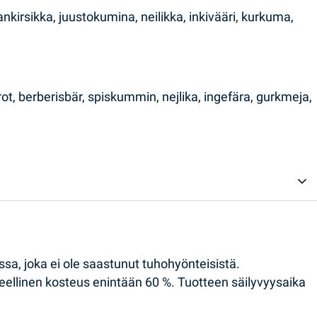
ankirsikka, juustokumina, neilikka, inkivääri, kurkuma,
rot, berberisbär, spiskummin, nejlika, ingefära, gurkmeja,
ssa, joka ei ole saastunut tuhohyönteisistä.
teellinen kosteus enintään 60 %. Tuotteen säilyvyysaika