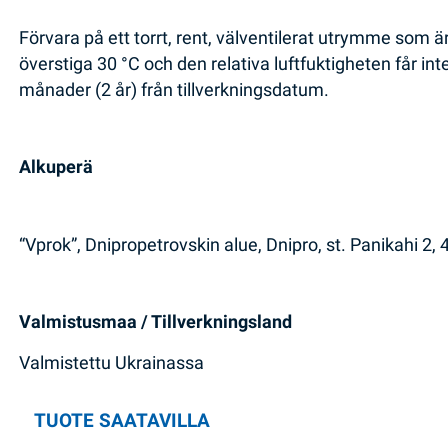
Förvara på ett torrt, rent, välventilerat utrymme som ä
överstiga 30 °C och den relativa luftfuktigheten får in
månader (2 år) från tillverkningsdatum.
Alkuperä
“Vprok”, Dnipropetrovskin alue, Dnipro, st. Panikahi 2,
Valmistusmaa / Tillverkningsland
Valmistettu Ukrainassa
TUOTE SAATAVILLA