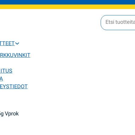
OTTEET
ERKKUVINKIT
MITUS
A
EYSTIEDOT
5g Vprok