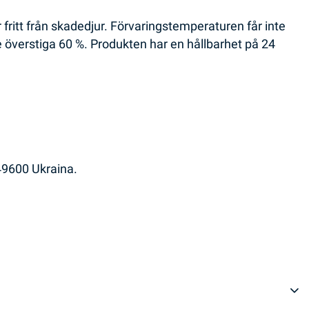
r fritt från skadedjur. Förvaringstemperaturen får inte
te överstiga 60 %. Produkten har en hållbarhet på 24
 49600 Ukraina.