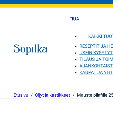
FI
UA
KAIKKI TU
RESEPTIT JA H
USEIN KYSYTYT
TILAUS JA TOI
AJANKOHTAIST
KAUPAT JA YHT
Etusivu
/
Öljyt ja kastikkeet
/
Mauste pilafille 2