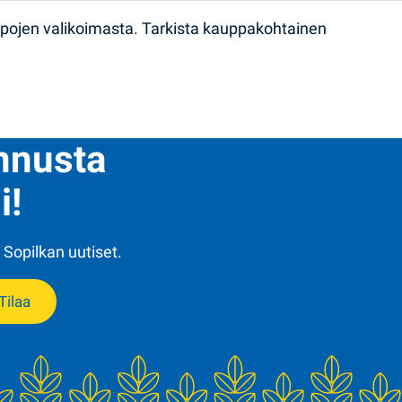
ppojen valikoimasta. Tarkista kauppakohtainen
ennusta
i!
 Sopilkan uutiset.
Tilaa