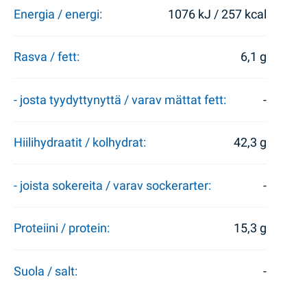
Energia / energi:
1076 kJ / 257 kcal
Rasva / fett:
6,1 g
- josta tyydyttynyttä / varav mättat fett:
-
Hiilihydraatit / kolhydrat:
42,3 g
- joista sokereita / varav sockerarter:
-
Proteiini / protein:
15,3 g
Suola / salt:
-