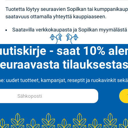
Tuotetta löytyy seuraavien Sopilkan tai kumppanikau
saatavuus ottamalla yhteyttä kauppiaaseen.
Saatavilla verkkokaupasta ja Sopilkan myymälästä
uutiskirje - saat 10% al
euraavasta tilauksestas
: uudet tuotteet, kampanjat, reseptit ja ruokavinkit sekä