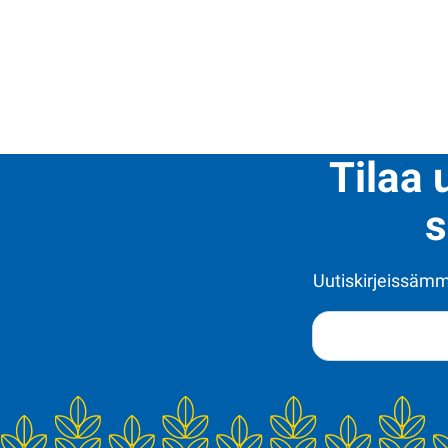
Tilaa 
s
Uutiskirjeissämme