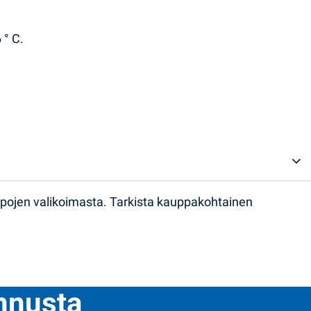
 ° C.
ppojen valikoimasta. Tarkista kauppakohtainen
ennusta