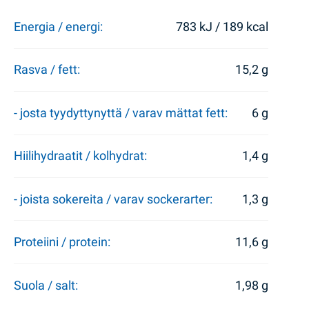
Energia / energi:
783 kJ / 189 kcal
Rasva / fett:
15,2 g
- josta tyydyttynyttä / varav mättat fett:
6 g
Hiilihydraatit / kolhydrat:
1,4 g
- joista sokereita / varav sockerarter:
1,3 g
Proteiini / protein:
11,6 g
Suola / salt:
1,98 g