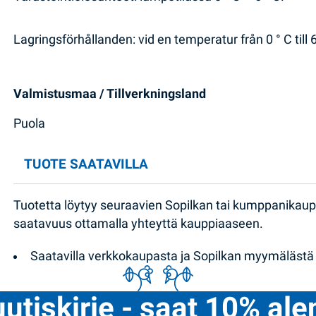
Lagringsförhållanden: vid en temperatur från 0 ° C till 6
Valmistusmaa / Tillverkningsland
Puola
TUOTE SAATAVILLA
Tuotetta löytyy seuraavien Sopilkan tai kumppanikau
saatavuus ottamalla yhteyttä kauppiaaseen.
Saatavilla verkkokaupasta ja Sopilkan myymälästä
uutiskirje - saat 10% al