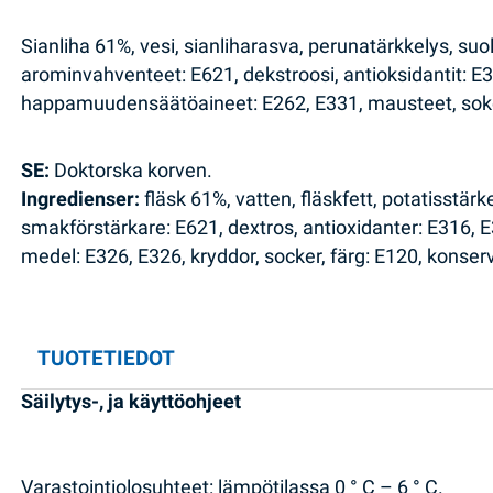
Sianliha 61%, vesi, sianliharasva, perunatärkkelys, suol
arominvahventeet: E621, dekstroosi, antioksidantit: E
happamuudensäätöaineet: E262, E331, mausteet, sokeri
SE:
Doktorska korven.
Ingredienser:
fläsk 61%, vatten, fläskfett, potatisstär
smakförstärkare: E621, dextros, antioxidanter: E316, 
medel: E326, E326, kryddor, socker, färg: E120, konser
TUOTETIEDOT
Säilytys-, ja käyttöohjeet
Varastointiolosuhteet: lämpötilassa 0 ° C – 6 ° C.