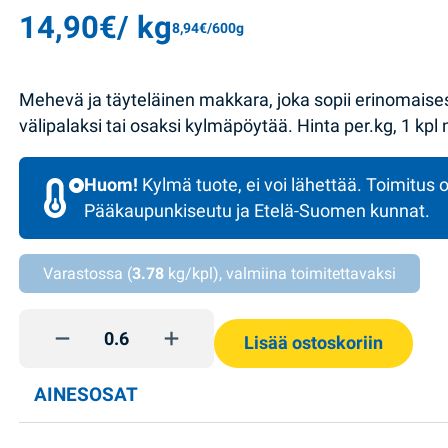
14,90
€
/ kg
8,94
€
/600g
Mehevä ja täyteläinen makkara, joka sopii erinomaisest
välipalaksi tai osaksi kylmäpöytää. Hinta per.kg, 1 kpl
Huom!
Kylmä tuote, ei voi lähettää. Toimitus o
Pääkaupunkiseutu ja Etelä-Suomen kunnat.
Varastossa (
3.78
kg/kpl), valmiina toimitettavaksi
Likarska makkara 1kg SMK quantity
Lisää ostoskoriin
AINESOSAT