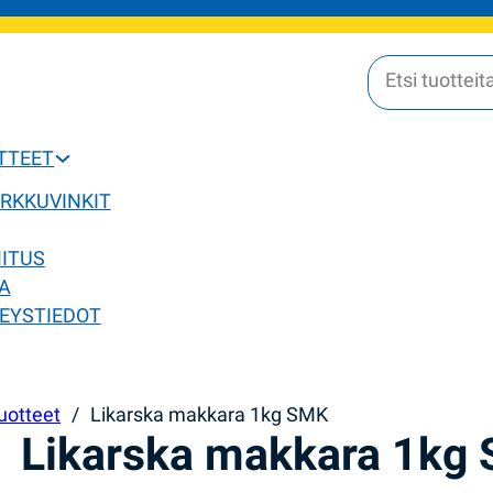
OTTEET
ERKKUVINKIT
MITUS
A
EYSTIEDOT
uotteet
/
Likarska makkara 1kg SMK
Likarska makkara 1kg