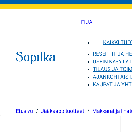
FI
UA
KAIKKI TU
RESEPTIT JA H
USEIN KYSYTYT
TILAUS JA TOI
AJANKOHTAIST
KAUPAT JA YHT
Etusivu
/
Jääkaappituotteet
/
Makkarat ja lihat