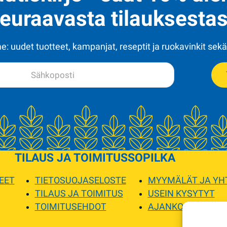
euraavasta tilauksestas
: uudet tuotteet, kampanjat, reseptit ja ruokavinkit sekä
TILAUS JA TOIMITUS
SOPILKA
EET
TIETOSUOJASELOSTE
MYYMÄLÄT JA YH
TILAUS JA TOIMITUS
USEIN KYSYTYT
TOIMITUSEHDOT
AJANKOHTAISTA