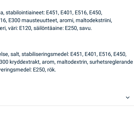
a, stabilointiaineet: E451, E401, E516, E450,
316, E300 mausteuutteet, aromi, maltodekstriini,
, väri: E120, säilöntäaine: E250, savu.
kelse, salt, stabiliseringsmedel: E451, E401, E516, E450,
E300 kryddextrakt, arom, maltodextrin, surhetsreglerande
veringsmedel: E250, rök.