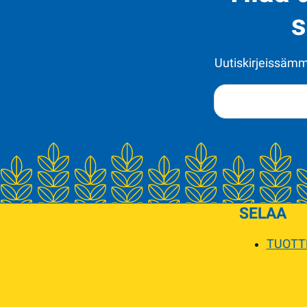
s
Uutiskirjeissämme
SELAA
TUOTT