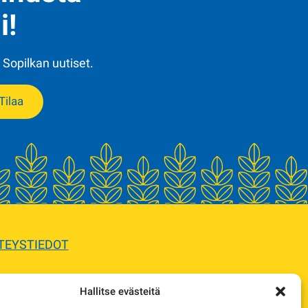
i!
 Sopilkan uutiset.
Tilaa
TEYSTIEDOT
Hallitse evästeitä