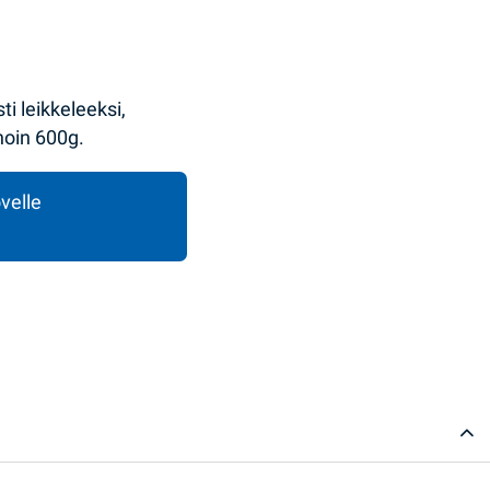
i leikkeleeksi,
 noin 600g.
velle