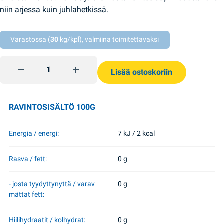
niin arjessa kuin juhlahetkissä.
Varastossa (
30
kg/kpl), valmiina toimitettavaksi
Lajitelma Flower tea assorted 32*2g Lovare quantity
Lisää ostoskoriin
RAVINTOSISÄLTÖ 100G
Energia / energi:
7 kJ / 2 kcal
Rasva / fett:
0 g
- josta tyydyttynyttä / varav
0 g
mättat fett:
Hiilihydraatit / kolhydrat:
0 g