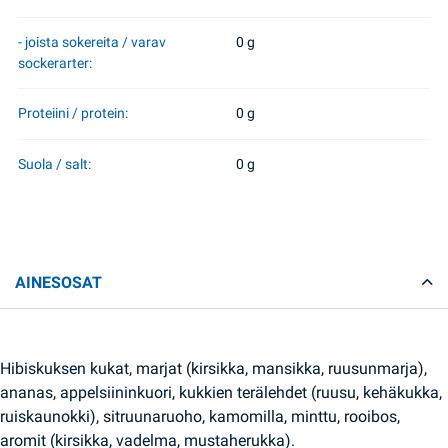
- joista sokereita / varav
0 g
sockerarter:
Proteiini / protein:
0 g
Suola / salt:
0 g
AINESOSAT
Hibiskuksen kukat, marjat (kirsikka, mansikka, ruusunmarja),
ananas, appelsiininkuori, kukkien terälehdet (ruusu, kehäkukka,
ruiskaunokki), sitruunaruoho, kamomilla, minttu, rooibos,
aromit (kirsikka, vadelma, mustaherukka).