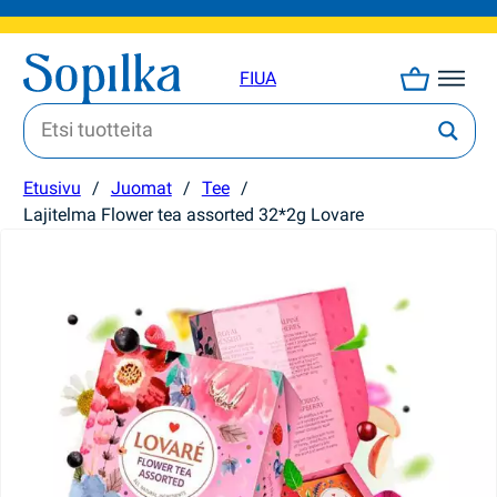
FI
UA
Etusivu
/
Juomat
/
Tee
/
Lajitelma Flower tea assorted 32*2g Lovare