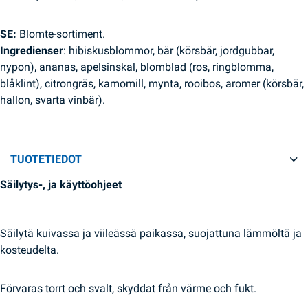
SE:
Blomte-sortiment.
Ingredienser
: hibiskusblommor, bär (körsbär, jordgubbar,
nypon), ananas, apelsinskal, blomblad (ros, ringblomma,
blåklint), citrongräs, kamomill, mynta, rooibos, aromer (körsbär,
hallon, svarta vinbär).
TUOTETIEDOT
Säilytys-, ja käyttöohjeet
Säilytä kuivassa ja viileässä paikassa, suojattuna lämmöltä ja
kosteudelta.
Förvaras torrt och svalt, skyddat från värme och fukt.