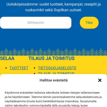
Uutiskirjeissämme: uudet tuotteet, kampanjat, reseptit ja
ruokavinkit sekä Sopilkan uutiset.
Tilaa
SELAA
TILAUS JA TOIMITUS
TUOTTEET
TIETOSUOJASELOSTE
TILAUS JA TOIMITUS
TOIMITUSEHDOT
Hallitse evästeitä
SOPILKA
Käytämme evästeiden kaltaisia tekniikoita laitteen tietojen tallentamiseen
ja/tai käyttämiseen. Teemme tämän parantaaksemme selauskokemusta ja
MYYMÄLÄT JA YHTEYSTIEDOT
näyttääksemme (muita kuin) henkilökohtaisia mainoksia. Suostumalla
USEIN KYSYTYT
näihin tekniikoihin voimme käsitellä tällä sivustolla tietoja, kuten