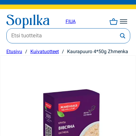
FI
UA
Etusivu
/
Kuivatuotteet
/
Kaurapuuro 4*50g Zhmenka