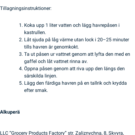
Tillagningsinstruktioner:
Koka upp 1 liter vatten och lägg havrepåsen i
kastrullen.
Låt sjuda på låg värme utan lock i 20–25 minuter
tills havren är genomkokt.
Ta ut påsen ur vattnet genom att lyfta den med en
gaffel och låt vattnet rinna av.
Öppna påsen genom att riva upp den längs den
särskilda linjen.
Lägg den färdiga havren på en tallrik och krydda
efter smak.
Alkuperä
LLC “Grocery Products Factory” str. Zaliznychna, 8, Skvyra,