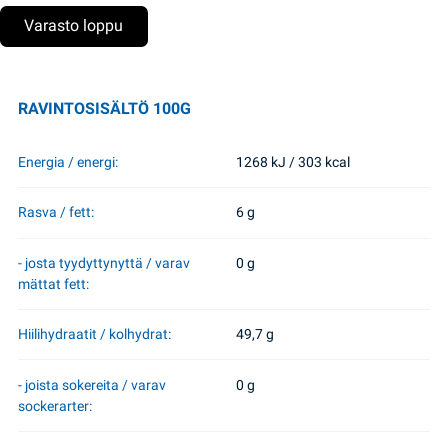
Varasto loppu
RAVINTOSISÄLTÖ 100G
Energia / energi:
1268 kJ / 303 kcal
Rasva / fett:
6 g
- josta tyydyttynyttä / varav
0 g
mättat fett:
Hiilihydraatit / kolhydrat:
49,7 g
- joista sokereita / varav
0 g
sockerarter: