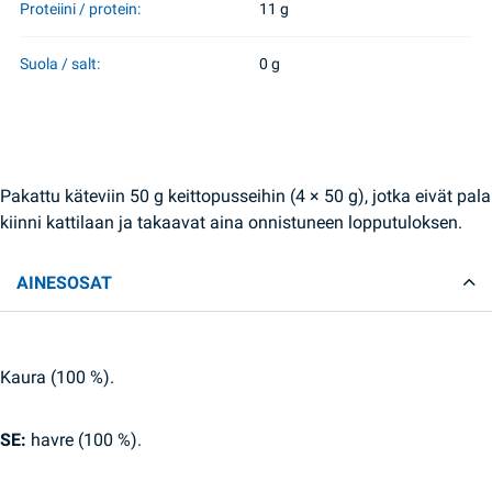
Proteiini / protein:
11 g
Suola / salt:
0 g
Pakattu käteviin 50 g keittopusseihin (4 × 50 g), jotka eivät pala
kiinni kattilaan ja takaavat aina onnistuneen lopputuloksen.
AINESOSAT
Kaura (100 %).
SE:
havre (100 %).