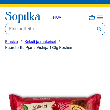
FI
UA
Etusivu
/
Keksit ja makeiset
/
Kääretorttu Pjana Vishija 180g Roshen