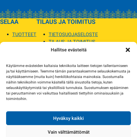
SELAA
TILAUS JA TOIMITUS
TUOTTEET
TIETOSUOJASELOSTE
TILAUS JA TOIMITUS
TOIMITUSEHDOT
Hallitse evästeitä
SOPILKA
Käytämme evästeiden kaltaisia tekniikoita laitteen tietojen tallentamiseen
ja/tai käyttämiseen. Teemme tämän parantaaksemme selauskokemusta ja
MYYMÄLÄT JA YHTEYSTIEDOT
näyttääksemme (muita kuin) henkilökohtaisia mainoksia. Suostumalla
USEIN KYSYTYT
näihin tekniikoihin voimme käsitellä tällä sivustolla tietoja, kuten
AJANKOHTAISTA
selauskäyttäytymistä tai yksilöllisiä tunnuksia. Suostumuksen epääminen
tai peruuttaminen voi vaikuttaa haitallisesti tiettyihin ominaisuuksiin ja
toimintoihin.
Tuotekuvat verkkosivustolla voivat poiketa ulkonäöltään todellisista tuotteista.
Tuotteiden saatavuus voi poiketa verkkokaupan tiedoista. Tarvittaessa otamme
yhteyttä ja sovimme korvaavista tuotteista.
Hyväksy kaikki
Vain välttämättömät