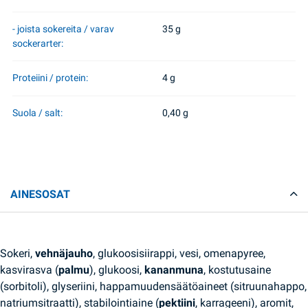
- joista sokereita / varav
35 g
sockerarter:
Proteiini / protein:
4 g
Suola / salt:
0,40 g
AINESOSAT
Sokeri,
vehnäjauho
, glukoosisiirappi, vesi, omenapyree,
kasvirasva (
palmu
), glukoosi,
kananmuna
, kostutusaine
(sorbitoli), glyseriini, happamuudensäätöaineet (sitruunahappo,
natriumsitraatti), stabilointiaine (
pektiini
, karrageeni), aromit,