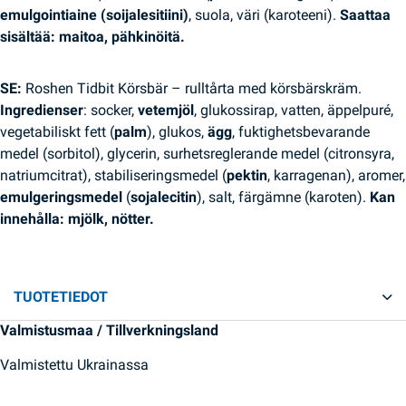
emulgointiaine (soijalesitiini)
, suola, väri (karoteeni).
Saattaa
sisältää: maitoa, pähkinöitä.
SE:
Roshen Tidbit Körsbär – rulltårta med körsbärskräm.
Ingredienser
: socker,
vetemjöl
, glukossirap, vatten, äppelpuré,
vegetabiliskt fett (
palm
), glukos,
ägg
, fuktighetsbevarande
medel (sorbitol), glycerin, surhetsreglerande medel (citronsyra,
natriumcitrat), stabiliseringsmedel (
pektin
, karragenan), aromer,
emulgeringsmedel
(
sojalecitin
), salt, färgämne (karoten).
Kan
innehålla: mjölk, nötter.
TUOTETIEDOT
Valmistusmaa / Tillverkningsland
Valmistettu Ukrainassa