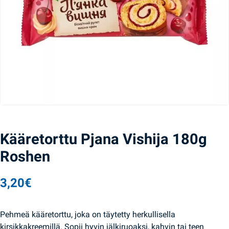
Kääretorttu Pjana Vishija 180g
Roshen
3,20
€
Pehmeä kääretorttu, joka on täytetty herkullisella
kirsikkakreemillä. Sopii hyvin jälkiruoaksi, kahvin tai teen