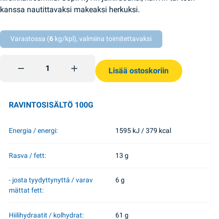
kanssa nautittavaksi makeaksi herkuksi.
Varastossa (
6
kg/kpl), valmiina toimitettavaksi
Kääretorttu Pjana Vishija 180g Roshen quantity
Lisää ostoskoriin
RAVINTOSISÄLTÖ 100G
Energia / energi:
1595 kJ / 379 kcal
Rasva / fett:
13 g
- josta tyydyttynyttä / varav
6 g
mättat fett:
Hiilihydraatit / kolhydrat:
61 g