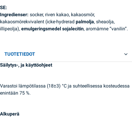
SE:
Ingredienser:
socker, riven kakao, kakaosmör,
kakaosmörekvivalent (icke-hydrerad
palmolja
, sheaolja,
illipeolja),
emulgeringsmedel sojalecitin
, aromämne “vanilin”.
TUOTETIEDOT
Säilytys-, ja käyttöohjeet
Varastoi lämpötilassa (18±3) °C ja suhteellisessa kosteudessa
enintään 75 %.
Alkuperä