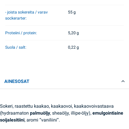
- joista sokereita / varav
55 g
sockerarter:
Proteiini / protein:
5,20 g
Suola / salt:
0,22 g
AINESOSAT
Sokeri, raastettu kaakao, kaakaovoi, kaakaovoivastaava
(hydraamaton
palmuöljy
, sheaöljy, illipe-öljy),
emulgointiaine
soijalesitiini
, aromi “vaniliini”.