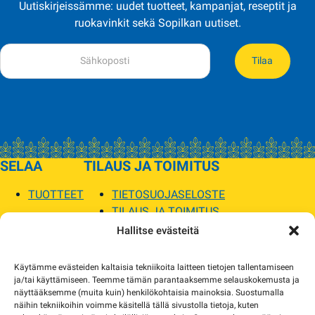
Uutiskirjeissämme: uudet tuotteet, kampanjat, reseptit ja
ruokavinkit sekä Sopilkan uutiset.
Tilaa
SELAA
TILAUS JA TOIMITUS
TUOTTEET
TIETOSUOJASELOSTE
TILAUS JA TOIMITUS
TOIMITUSEHDOT
Hallitse evästeitä
SOPILKA
Käytämme evästeiden kaltaisia tekniikoita laitteen tietojen tallentamiseen
ja/tai käyttämiseen. Teemme tämän parantaaksemme selauskokemusta ja
MYYMÄLÄT JA YHTEYSTIEDOT
näyttääksemme (muita kuin) henkilökohtaisia mainoksia. Suostumalla
USEIN KYSYTYT
näihin tekniikoihin voimme käsitellä tällä sivustolla tietoja, kuten