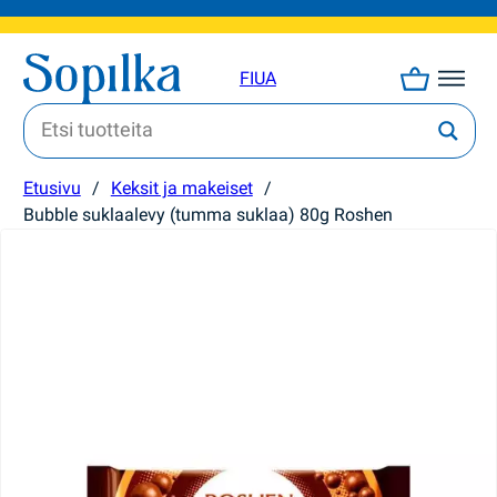
FI
UA
Etusivu
/
Keksit ja makeiset
/
Bubble suklaalevy (tumma suklaa) 80g Roshen