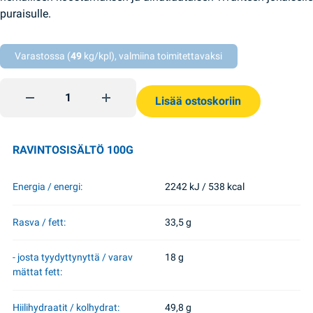
puraisulle.
Varastossa (
49
kg/kpl), valmiina toimitettavaksi
Bubble suklaalevy (tumma suklaa) 80g Roshen quantity
Lisää ostoskoriin
RAVINTOSISÄLTÖ 100G
Energia / energi:
2242 kJ / 538 kcal
Rasva / fett:
33,5 g
- josta tyydyttynyttä / varav
18 g
mättat fett:
Hiilihydraatit / kolhydrat:
49,8 g