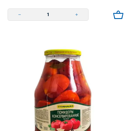
Tomaattisäilyke Tulinen 990g Steinhauer quantity