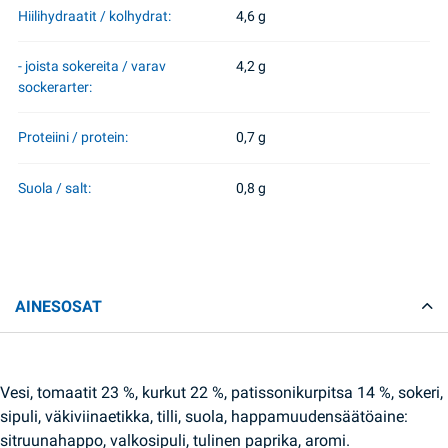
Hiilihydraatit / kolhydrat:
4,6 g
- joista sokereita / varav
4,2 g
sockerarter:
Proteiini / protein:
0,7 g
Suola / salt:
0,8 g
AINESOSAT
Vesi, tomaatit 23 %, kurkut 22 %, patissonikurpitsa 14 %, sokeri,
sipuli, väkiviinaetikka, tilli, suola, happamuudensäätöaine:
sitruunahappo, valkosipuli, tulinen paprika, aromi.