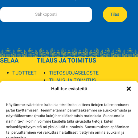
Tilaa
SELAA
TILAUS JA TOIMITUS
TUOTTEET
TIETOSUOJASELOSTE
TILAUS JA TOIMITUS
TOIMITUSEHDOT
Hallitse evästeitä
SOPILKA
Käytämme evästeiden kaltaisia tekniikoita laitteen tietojen tallentamiseen
ja/tai käyttämiseen. Teemme tämän parantaaksemme selauskokemusta ja
MYYMÄLÄT JA YHTEYSTIEDOT
näyttääksemme (muita kuin) henkilökohtaisia mainoksia. Suostumalla
USEIN KYSYTYT
näihin tekniikoihin voimme käsitellä tällä sivustolla tietoja, kuten
AJANKOHTAISTA
selauskäyttäytymistä tai yksilöllisiä tunnuksia. Suostumuksen epääminen
tai peruuttaminen voi vaikuttaa haitallisesti tiettyihin ominaisuuksiin ja