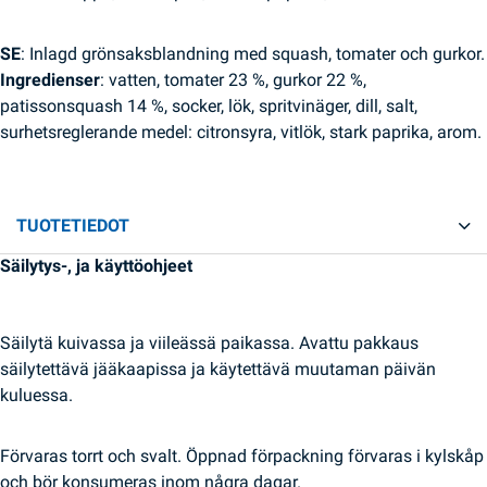
SE
: Inlagd grönsaksblandning med squash, tomater och gurkor.
Ingredienser
: vatten, tomater 23 %, gurkor 22 %,
patissonsquash 14 %, socker, lök, spritvinäger, dill, salt,
surhetsreglerande medel: citronsyra, vitlök, stark paprika, arom.
TUOTETIEDOT
Säilytys-, ja käyttöohjeet
Säilytä kuivassa ja viileässä paikassa. Avattu pakkaus
säilytettävä jääkaapissa ja käytettävä muutaman päivän
kuluessa.
Förvaras torrt och svalt. Öppnad förpackning förvaras i kylskåp
och bör konsumeras inom några dagar.