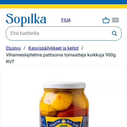
FI
UA
Etusivu
/
Kasvissäilykkeet ja keitot
/
Vihanneslajitelma pattisonia tomaatteja kurkkuja 900g
RVT