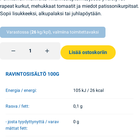
rapeat kurkut, mehukkaat tomaatit ja miedot patissonikurpitsat.
Sopii lisukkeeksi, alkupalaksi tai juhlapöytään.
Varastossa (
26
kg/kpl), valmiina toimitettavaksi
Vihanneslajitelma pattisonia tomaatteja kurkkuja 900g RVT 
Lisää ostoskoriin
RAVINTOSISÄLTÖ 100G
Energia / energi:
105 kJ / 26 kcal
Rasva / fett:
0,1 g
- josta tyydyttynyttä / varav
0 g
mättat fett: