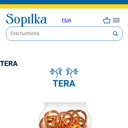
FI
UA
TERA
TERA