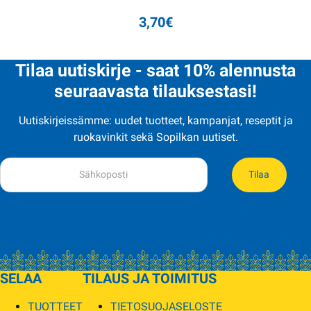
3,70
€
Tilaa uutiskirje - saat 10% alennusta
seuraavasta tilauksestasi!
Uutiskirjeissämme: uudet tuotteet, kampanjat, reseptit ja
ruokavinkit sekä Sopilkan uutiset.
Tilaa
SELAA
TILAUS JA TOIMITUS
TUOTTEET
TIETOSUOJASELOSTE