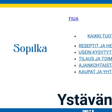
FI
UA
KAIKKI TU
RESEPTIT JA H
USEIN KYSYTYT
TILAUS JA TOI
AJANKOHTAIST
KAUPAT JA YHT
Ystävän