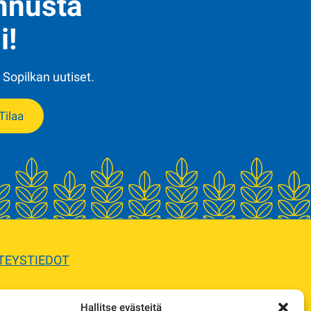
ennusta
i!
 Sopilkan uutiset.
Tilaa
TEYSTIEDOT
Hallitse evästeitä