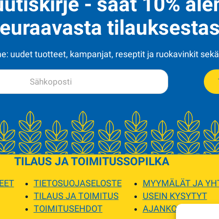
uutiskirje - saat 10% al
euraavasta tilauksestas
: uudet tuotteet, kampanjat, reseptit ja ruokavinkit sekä
TILAUS JA TOIMITUS
SOPILKA
EET
TIETOSUOJASELOSTE
MYYMÄLÄT JA YH
TILAUS JA TOIMITUS
USEIN KYSYTYT
TOIMITUSEHDOT
AJANKOHTAISTA