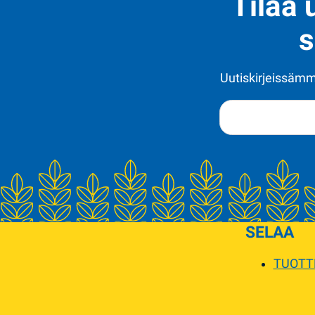
Tilaa 
s
Uutiskirjeissämme
SELAA
TUOTT