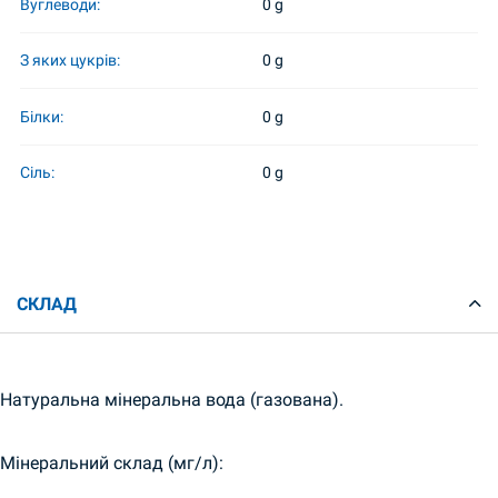
Вуглеводи:
0 g
З яких цукрів:
0 g
Білки:
0 g
Сіль:
0 g
СКЛАД
Натуральна мінеральна вода (газована).
Мінеральний склад (мг/л):