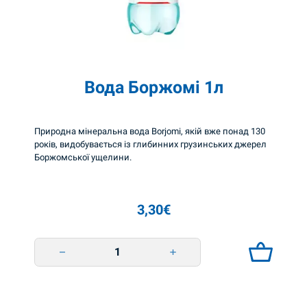
м
і
0
,
Вода Боржомі 1л
5
л
Природна мінеральна вода Borjomi, якій вже понад 130
с
років, видобувається із глибинних грузинських джерел
к
Боржомської ущелини.
л
я
3,30
€
н
а
Вода Боржомі 1л quantity
п
л
я