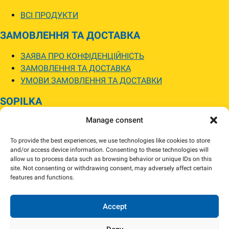
ВСІ ПРОДУКТИ
ЗАМОВЛЕННЯ ТА ДОСТАВКА
ЗАЯВА ПРО КОНФІДЕНЦІЙНІСТЬ
ЗАМОВЛЕННЯ ТА ДОСТАВКА
УМОВИ ЗАМОВЛЕННЯ ТА ДОСТАВКИ
SOPILKA
Manage consent
МАГАЗИНИ SOPILKA
ПИТАННЯ ТА ВІДПОВІДІ
To provide the best experiences, we use technologies like cookies to store
НОВИНИ
and/or access device information. Consenting to these technologies will
allow us to process data such as browsing behavior or unique IDs on this
site. Not consenting or withdrawing consent, may adversely affect certain
Зображення товарів на вебсайті можуть відрізнятися від їхнього
features and functions.
фактичного вигляду.
Наявність товарів може відрізнятися від зазначеної в інтернет-магазині.
За потреби ми зв’яжемося та погодимо заміну.
Accept