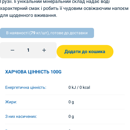
Грузії. Її унікальний мінеральний склад надає воді
характерний смак і робить її чудовим освіжаючим напоєм
для щоденного вживання.
В наявності (
79
кг/шт), готове до доставки
Вода Боржомі 0,33л quantity
Додати до кошика
ХАРЧОВА ЦІННІСТЬ 100G
Енергетична цінність:
0 kJ / 0 kcal
Жири:
0 g
З них насичених:
0 g