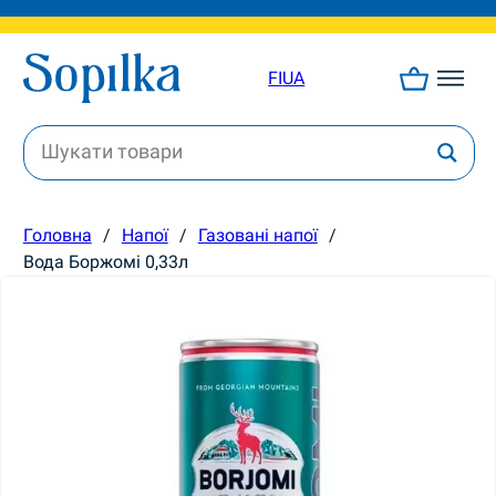
FI
UA
Головна
/
Напої
/
Газовані напої
/
Вода Боржомі 0,33л