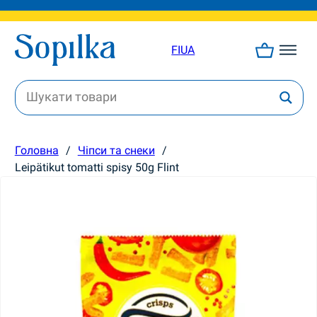
FI
UA
Головна
/
Чіпси та снеки
/
Leipätikut tomatti spisy 50g Flint