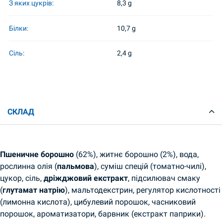
З яких цукрів:
8,3 g
Білки:
10,7 g
Сіль:
2,4 g
СКЛАД
Пшеничне борошно
(62%), житнє борошно (2%), вода,
рослинна олія (
пальмова
), суміш спецій (томатно-чилі),
цукор, сіль,
дріжджовий екстракт
, підсилювач смаку
(
глутамат натрію
), мальтодекстрин, регулятор кислотності
(лимонна кислота), цибулевий порошок, часниковий
порошок, ароматизатори, барвник (екстракт паприки).