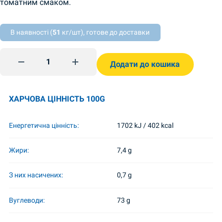
томатним смаком.
В наявності (
51
кг/шт), готове до доставки
Leipätikut tomatti spisy 50g Flint quantity
Додати до кошика
ХАРЧОВА ЦІННІСТЬ 100G
Енергетична цінність:
1702 kJ / 402 kcal
Жири:
7,4 g
З них насичених:
0,7 g
Вуглеводи:
73 g