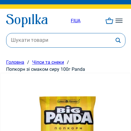
FI
UA
Головна
/
Чіпси та снеки
/
Попкорн зі смаком сиру 100г Panda