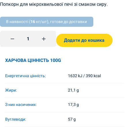
Попкорн для мікрохвильової печі зі смаком сиру.
В наявності (
16
кг/шт), готове до доставки
Попкорн зі смаком сиру 100г Panda quantity
Додати до кошика
ХАРЧОВА ЦІННІСТЬ 100G
Енергетична цінність:
1632 kJ / 390 kcal
Жири:
21,1 g
З них насичених:
17,3 g
Вуглеводи:
57 g