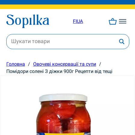
FI
UA
Головна
/
Овочеві консервації та супи
/
Помідори солені З діжки 900г Рецепти від тещі