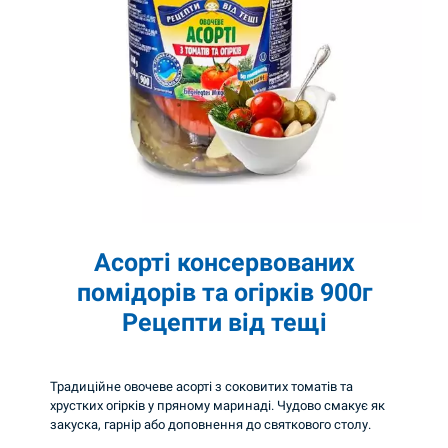
т
і
к
о
н
с
е
р
в
Асорті консервованих
о
помідорів та огірків 900г
в
Рецепти від тещі
а
н
Традиційне овочеве асорті з соковитих томатів та
и
хрустких огірків у пряному маринаді. Чудово смакує як
х
закуска, гарнір або доповнення до святкового столу.