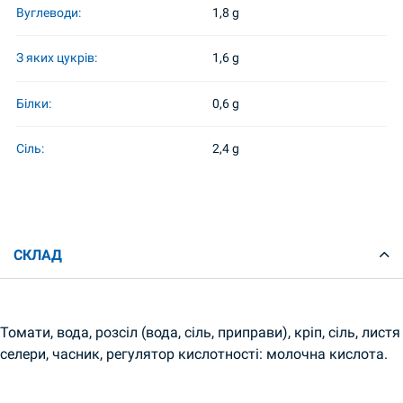
Вуглеводи:
1,8 g
З яких цукрів:
1,6 g
Білки:
0,6 g
Сіль:
2,4 g
СКЛАД
Томати, вода, розсіл (вода, сіль, приправи), кріп, сіль, листя
селери, часник, регулятор кислотності: молочна кислота.