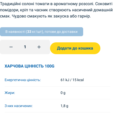
Традиційні солоні томати в ароматному розсолі. Соковиті
помідори, кріп та часник створюють насичений домашній
смак. Чудово смакують як закуска або гарнір.
В наявності (
33
кг/шт), готове до доставки
Помідори солені З діжки 900г Рецепти від тещі quantity
Додати до кошика
ХАРЧОВА ЦІННІСТЬ 100G
Енергетична цінність:
61 kJ / 15 kcal
Жири:
0 g
З них насичених:
1,8 g