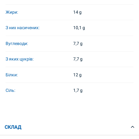
Жири:
14 g
З них насичених:
10,1 g
Вуглеводи:
7,7 g
З яких цукрів:
7,7 g
Білки:
12 g
Сіль:
1,7 g
СКЛАД