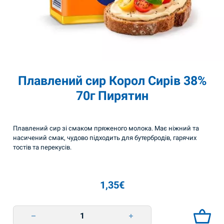
Плавлений сир Корол Сирів 38%
70г Пирятин
Плавлений сир зі смаком пряженого молока. Має ніжний та
насичений смак, чудово підходить для бутербродів, гарячих
тостів та перекусів.
1,35
€
Плавлений сир Корол Сирів 38% 70г Пирятин quantity