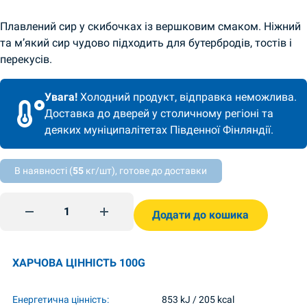
Плавлений сир у скибочках із вершковим смаком. Ніжний
та м’який сир чудово підходить для бутербродів, тостів і
перекусів.
Увага!
Холодний продукт, відправка неможлива.
Доставка до дверей у столичному регіоні та
деяких муніципалітетах Південної Фінляндії.
В наявності (
55
кг/шт), готове до доставки
Плавлений сир вершковий 38% 70г Пирятин quantity
Додати до кошика
ХАРЧОВА ЦІННІСТЬ 100G
Енергетична цінність:
853 kJ / 205 kcal