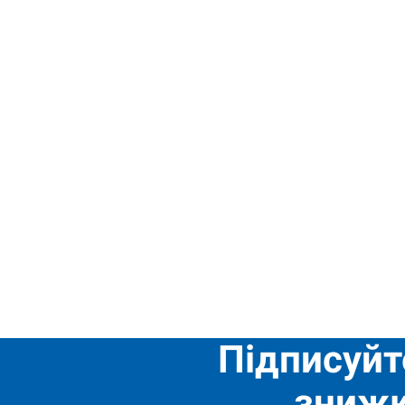
Підписуйт
знижк