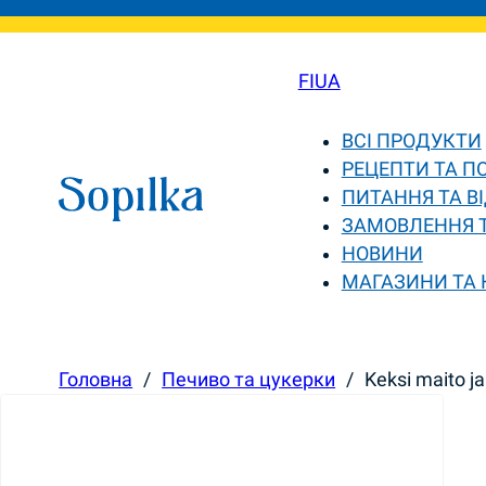
FI
UA
ВСІ ПРОДУКТИ
РЕЦЕПТИ ТА П
ПИТАННЯ ТА ВІ
ЗАМОВЛЕННЯ 
НОВИНИ
МАГАЗИНИ ТА
Головна
/
Печиво та цукерки
/
Keksi maito j