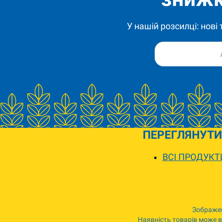
У нашій розсилці: нові
ПЕРЕГЛЯНУТИ
ВСІ ПРОДУКТ
Зображен
Наявність товарів може ві