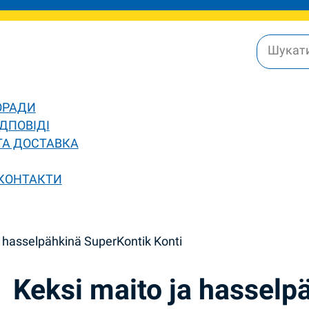
ОРАДИ
ДПОВІДІ
ТА ДОСТАВКА
 КОНТАКТИ
a hasselpähkinä SuperKontik Konti
Keksi maito ja hasselp