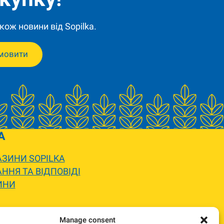
кож новини від Sopilka.
мовити
A
ЗИНИ SOPILKA
ННЯ ТА ВІДПОВІДІ
ИНИ
 вигляду.
Manage consent
жемося та погодимо заміну.