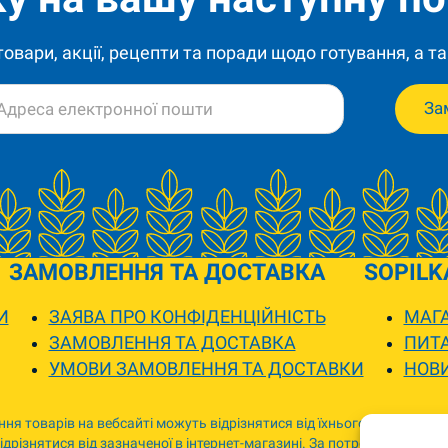
 товари, акції, рецепти та поради щодо готування, а та
За
ЗАМОВЛЕННЯ ТА ДОСТАВКА
SOPILK
И
ЗАЯВА ПРО КОНФІДЕНЦІЙНІСТЬ
МАГА
ЗАМОВЛЕННЯ ТА ДОСТАВКА
ПИТА
УМОВИ ЗАМОВЛЕННЯ ТА ДОСТАВКИ
НОВ
ня товарів на вебсайті можуть відрізнятися від їхнього фактичного
дрізнятися від зазначеної в інтернет-магазині. За потреби ми зв’я