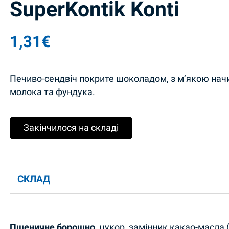
SuperKontik Konti
1,31
€
Печиво-сендвіч покрите шоколадом, з м’якою нач
молока та фундука.
Закінчилося на складі
СКЛАД
Пшеничне борошно,
цукор, замінник какао-масла 