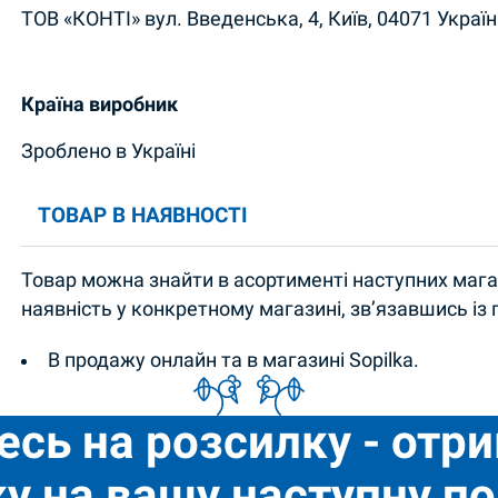
ТОВ «КОНТІ» вул. Введенська, 4, Київ, 04071 Україн
Країна виробник
Зроблено в Україні
ТОВАР В НАЯВНОСТІ
Товар можна знайти в асортименті наступних магаз
наявність у конкретному магазині, зв’язавшись із
В продажу онлайн та в магазині Sopilka.
есь на розсилку - отр
у на вашу наступну по