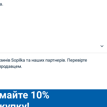
а.
инів Sopilka та наших партнерів. Перевірте
 продавцем.
имайте 10%
купку!