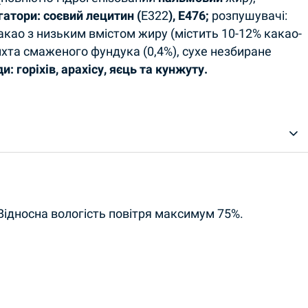
ьгатори: соєвий лецитин (
Е322
), Е476;
розпушувачі:
какао з низьким вмістом жиру (містить 10-12% какао-
ихта смаженого фундука (0,4%), сухе незбиране
: горіхів, арахісу, яєць та кунжуту.
. Відносна вологість повітря максимум 75%.