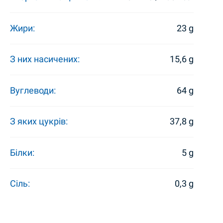
Жири:
23 g
З них насичених:
15,6 g
Вуглеводи:
64 g
З яких цукрів:
37,8 g
Білки:
5 g
Сіль:
0,3 g