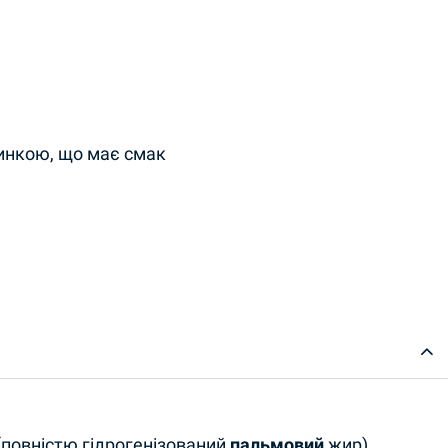
инкою, що має смак
(повністю гідрогенізований
пальмовий
жир),