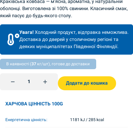
Краківська ковбаса — м’ясна, ароматна, у натуральній
оболонці. Виготовлена зі 100% свинини. Класичний смак,
який пасує до будь-якого столу.
Увага!
Холодний продукт, відправка неможлива.
Доставка до дверей у столичному регіоні та
деяких муніципалітетах Південної Фінляндії.
В наявності (
37
кг/шт), готове до доставки
Краківська ковбаса 400g SMK quantity
Додати до кошика
ХАРЧОВА ЦІННІСТЬ 100G
Енергетична цінність:
1181 kJ / 285 kcal