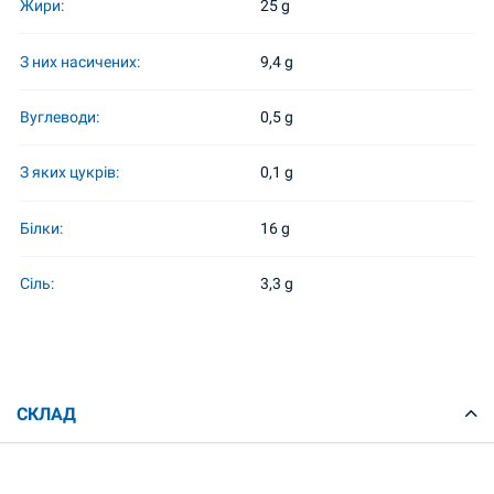
Жири:
25 g
З них насичених:
9,4 g
Вуглеводи:
0,5 g
З яких цукрів:
0,1 g
Білки:
16 g
Сіль:
3,3 g
СКЛАД