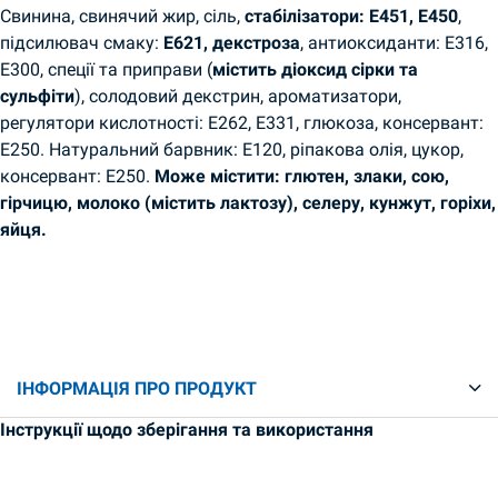
Свинина, свинячий жир, сіль,
стабілізатори: E451, E450
,
підсилювач смаку:
E621, декстроза
, антиоксиданти: E316,
E300, спеції та приправи (
містить діоксид сірки та
сульфіти
), солодовий декстрин, ароматизатори,
регулятори кислотності: E262, E331, глюкоза, консервант:
E250. Натуральний барвник: E120, ріпакова олія, цукор,
консервант: E250.
Може містити: глютен, злаки, сою,
гірчицю, молоко (містить лактозу), селеру, кунжут, горіхи,
яйця.
ІНФОРМАЦІЯ ПРО ПРОДУКТ
Інструкції щодо зберігання та використання