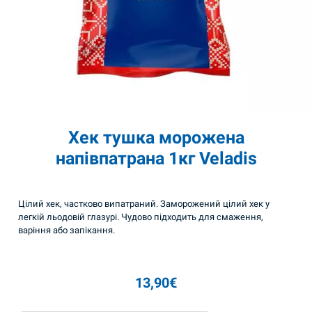
Хек тушка морожена
напівпатрана 1кг Veladis
Цілий хек, частково випатраний. Заморожений цілий хек у
легкій льодовій глазурі. Чудово підходить для смаження,
варіння або запікання.
13,90
€