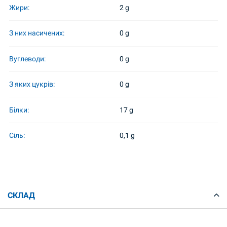
Жири:
2 g
З них насичених:
0 g
Вуглеводи:
0 g
З яких цукрів:
0 g
Білки:
17 g
Сіль:
0,1 g
СКЛАД