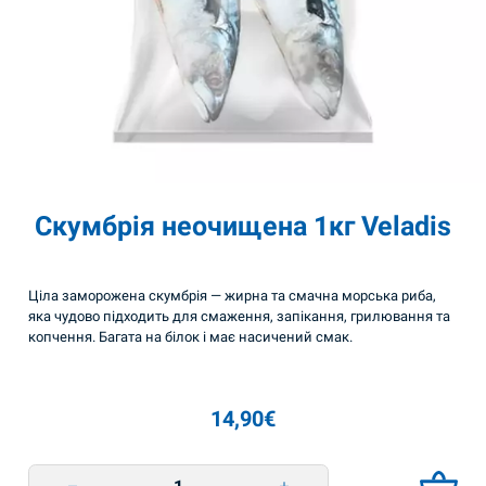
Скумбрія неочищена 1кг Veladis
Ціла заморожена скумбрія — жирна та смачна морська риба,
яка чудово підходить для смаження, запікання, грилювання та
копчення. Багата на білок і має насичений смак.
14,90
€
Скумбрія неочищена 1кг Veladis quantity