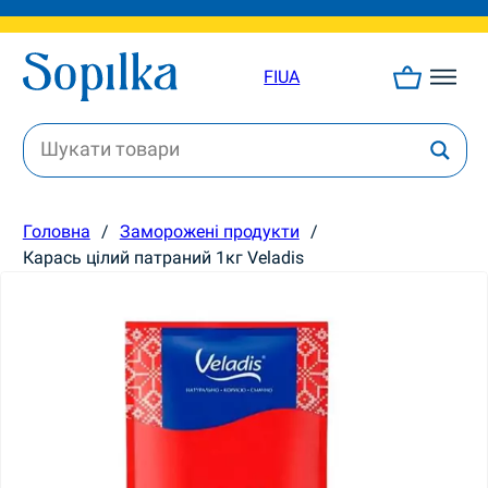
FI
UA
Головна
/
Заморожені продукти
/
Карась цілий патраний 1кг Veladis