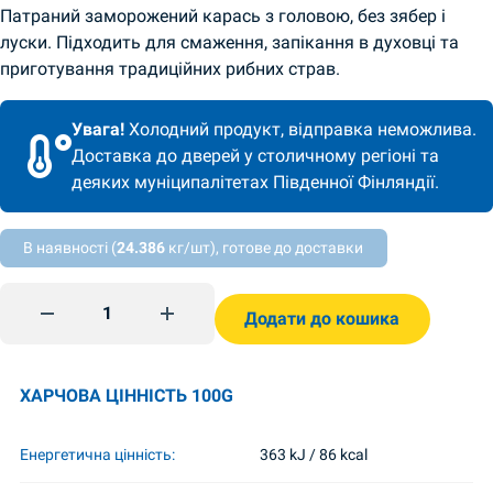
Патраний заморожений карась з головою, без зябер і
луски. Підходить для смаження, запікання в духовці та
приготування традиційних рибних страв.
Увага!
Холодний продукт, відправка неможлива.
Доставка до дверей у столичному регіоні та
деяких муніципалітетах Південної Фінляндії.
В наявності (
24.386
кг/шт), готове до доставки
Карась цілий патраний 1кг Veladis quantity
Додати до кошика
ХАРЧОВА ЦІННІСТЬ 100G
Енергетична цінність:
363 kJ / 86 kcal