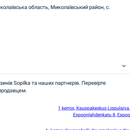
иколаївська область, Миколаївський район, с.
инів Sopilka та наших партнерів. Перевірте
 продавцем.
1 kerros, Kauppakeskus Lippulaiva,
Espoonlahdenkatu 8, Espoo