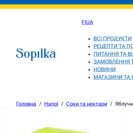
FI
UA
ВСІ ПРОДУКТИ
РЕЦЕПТИ ТА П
ПИТАННЯ ТА ВІ
ЗАМОВЛЕННЯ 
НОВИНИ
МАГАЗИНИ ТА
Головна
/
Напої
/
Соки та нектари
/
Яблучн