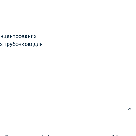
онцентрованих
 із трубочкою для
ntity