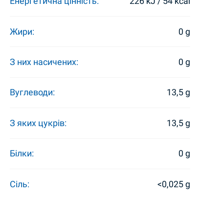
Енергетична цінність:
226 kJ / 54 kcal
Жири:
0 g
З них насичених:
0 g
Вуглеводи:
13,5 g
З яких цукрів:
13,5 g
Білки:
0 g
Сіль:
<0,025 g