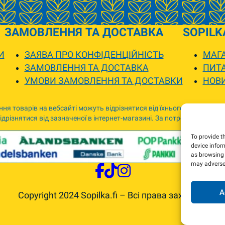
ЗАМОВЛЕННЯ ТА ДОСТАВКА
SOPILK
И
ЗАЯВА ПРО КОНФІДЕНЦІЙНІСТЬ
МАГА
ЗАМОВЛЕННЯ ТА ДОСТАВКА
ПИТА
УМОВИ ЗАМОВЛЕННЯ ТА ДОСТАВКИ
НОВ
ня товарів на вебсайті можуть відрізнятися від їхнього фактичного
дрізнятися від зазначеної в інтернет-магазині. За потреби ми зв’я
To provide t
device infor
as browsing 
may adversel
A
Copyright 2024 Sopilka.fi – Всі права захищені