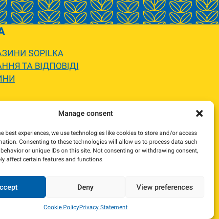
A
ЗИНИ SOPILKA
ННЯ ТА ВІДПОВІДІ
ИНИ
 вигляду.
Manage consent
жемося та погодимо заміну.
he best experiences, we use technologies like cookies to store and/or access
mation. Consenting to these technologies will allow us to process data such
behavior or unique IDs on this site. Not consenting or withdrawing consent,
y affect certain features and functions.
ccept
Deny
View preferences
Cookie Policy
Privacy Statement