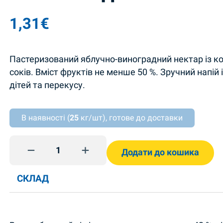
1,31
€
Пастеризований яблучно-виноградний нектар із к
соків. Вміст фруктів не менше 50 %. Зручний напій
дітей та перекусу.
В наявності (
25
кг/шт), готове до доставки
Яблучно-виноградний нектар 200мл Садочок qua
Додати до кошика
СКЛАД