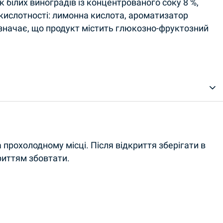
ік білих виноградів із концентрованого соку 8 %,
кислотності: лимонна кислота, ароматизатор
означає, що продукт містить глюкозно-фруктозний
а прохолодному місці. Після відкриття зберігати в
риттям збовтати.