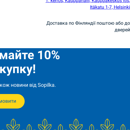
1. kerros, Kauppahalli, Kauppakeskus Itis,
Itäkatu 1-7, Helsinki
Доставка по Фінляндії поштою або до
дверей
имайте 10%
купку!
кож новини від Sopilka.
мовити