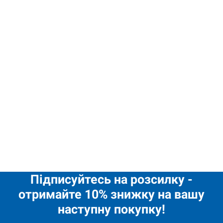
смаком
вершків,
м’якої
карамелі з
додаванням
натурального
какао та
цукрового
печива.
4,20
€
Десерт Classic Bonjour 232г Konti quantity
Підписуйтесь на розсилку -
отримайте 10% знижку на вашу
наступну покупку!