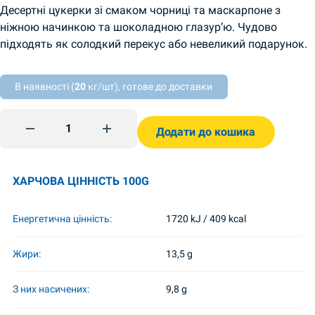
Десертні цукерки зі смаком чорниці та маскарпоне з
ніжною начинкою та шоколадною глазур’ю. Чудово
підходять як солодкий перекус або невеликий подарунок.
В наявності (
20
кг/шт), готове до доставки
Десерт зі смаком чорниці та маскарпоне 232г Konti quan
Додати до кошика
ХАРЧОВА ЦІННІСТЬ 100G
Енергетична цінність:
1720 kJ / 409 kcal
Жири:
13,5 g
З них насичених:
9,8 g