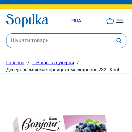
FI
UA
Головна
/
Печиво та цукерки
/
Десерт зі смаком чорниці та маскарпоне 232г Konti