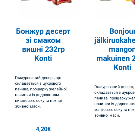
р
т
C
l
Бонжур десерт
Bonjou
a
зі смаком
jälkiruokah
s
вишні 232гр
mango
s
Konti
makuinen 
i
Konti
c
Глазурований десерт, що
B
складається з цукрового
Глазурований десерт,
печива, прошарку желейної
o
складається з цукров
начинки із додаванням
печива, прошарку же
n
вишневого соку та ніжної
начинки із додаванн
збивної маси.
j
мангового соку та ніж
збивної маси.
o
u
4,20
€