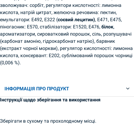
зволожувач: сорбіт, регулятори кислотності: лимонна
кислота, натрій цитрат, желююча речовина: пектин,
емульгатори: E492, E322 (
соєвий лецитин)
, E471, E475,
піногасник: E570, стабілізатори: E1520, E476,
білок
,
ароматизатори, сироватковий порошок, сіль, розпушувачі
(карбонат амонію, гідрокарбонат натрію), барвник
(екстракт чорної моркви), регулятор кислотності: лимонна
кислота, консервант: E202, сублімований порошок чорниці
(0,006 %).
ІНФОРМАЦІЯ ПРО ПРОДУКТ
Інструкції щодо зберігання та використання
Зберігати в сухому та прохолодному місці.