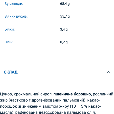
Вуглеводи:
68,4 g
З яких цукрів:
55,7 g
Білки:
3,4 g
Сіль:
0,2 g
СКЛАД
Цукор, крохмальний сироп,
пшеничне борошно,
рослинний
жир (частково гідрогенізований пальмовий), какао-
порошок зі зниженим вмістом жиру (10–15 % какао-
масла), рафінована дезодорована пальмова олія,