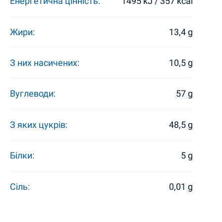
Енергетична цінність:
1495 kJ / 357 kcal
Жири:
13,4 g
З них насичених:
10,5 g
Вуглеводи:
57 g
З яких цукрів:
48,5 g
Білки:
5 g
Сіль:
0,01 g