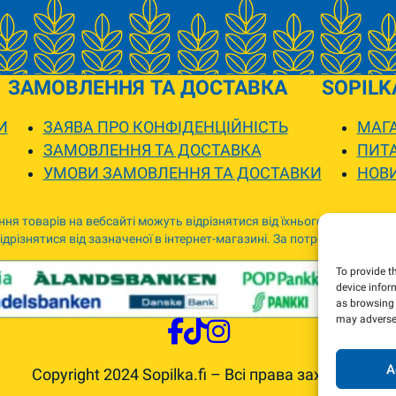
ЗАМОВЛЕННЯ ТА ДОСТАВКА
SOPILK
И
ЗАЯВА ПРО КОНФІДЕНЦІЙНІСТЬ
МАГА
ЗАМОВЛЕННЯ ТА ДОСТАВКА
ПИТА
УМОВИ ЗАМОВЛЕННЯ ТА ДОСТАВКИ
НОВ
ня товарів на вебсайті можуть відрізнятися від їхнього фактичного
дрізнятися від зазначеної в інтернет-магазині. За потреби ми зв’я
To provide t
device infor
as browsing 
may adversel
A
Copyright 2024 Sopilka.fi – Всі права захищені