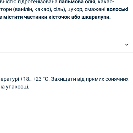
овністю гідрогенізована
пальмова олія
, какао-
тори (ванілін, какао), сіль), цукор, смажені
волоські
е містити частинки кісточок або шкаралупи.
пературі +18…+23 °C. Захищати від прямих сонячних
на упаковці.