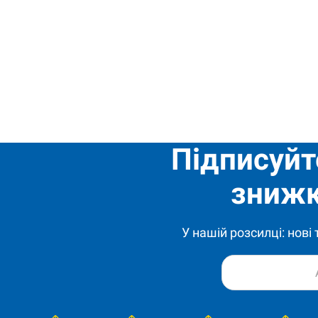
Підписуйт
знижк
У нашій розсилці: нові