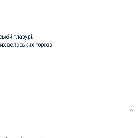
ькій глазурі.
х волоських горіхів