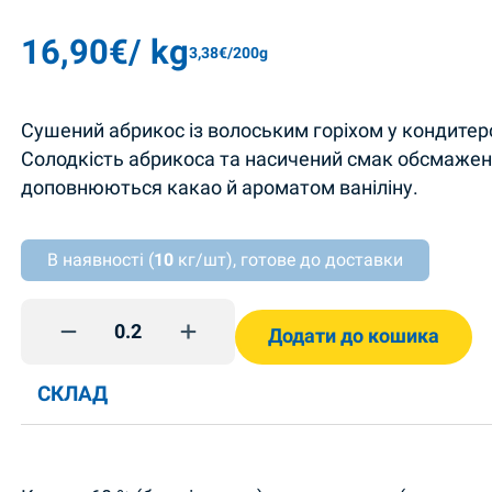
16,90
€
/ kg
3,38
€
/200g
Сушений абрикос із волоським горіхом у кондитерс
Солодкість абрикоса та насичений смак обсмажени
доповнюються какао й ароматом ваніліну.
В наявності (
10
кг/шт), готове до доставки
Цукерки курага з горіхами Ametist quantity
Додати до кошика
СКЛАД