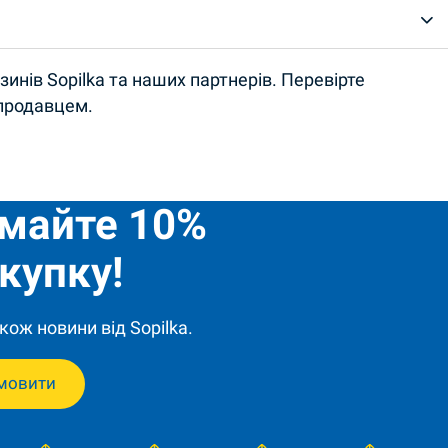
инів Sopilka та наших партнерів. Перевірте
 продавцем.
имайте 10%
купку!
кож новини від Sopilka.
мовити