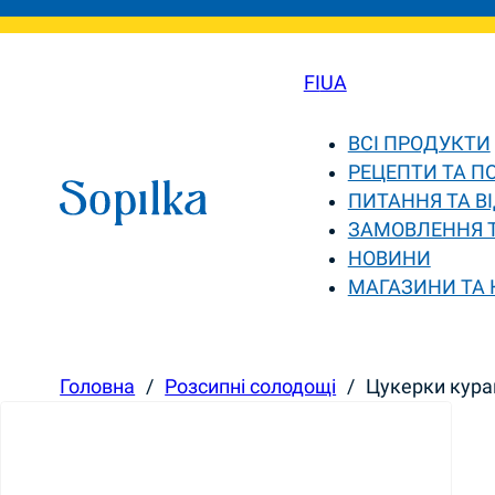
FI
UA
ВСІ ПРОДУКТИ
РЕЦЕПТИ ТА П
ПИТАННЯ ТА ВІ
ЗАМОВЛЕННЯ 
НОВИНИ
МАГАЗИНИ ТА
Головна
/
Розсипні солодощі
/
Цукерки кураг